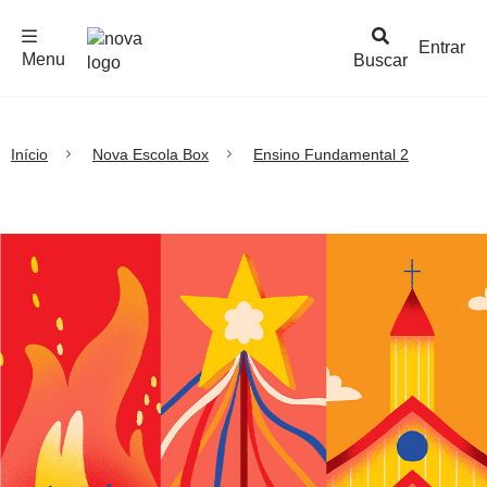
F
c
h
a
r
M
e
n
Logo
e
u
Entrar
Menu
Buscar
Nova
Escola
Início
Nova Escola Box
Ensino Fundamental 2