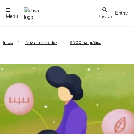
F
c
h
a
r
M
e
n
Logo
e
u
Entrar
Menu
Buscar
Nova
Escola
Início
Nova Escola Box
BNCC na prática