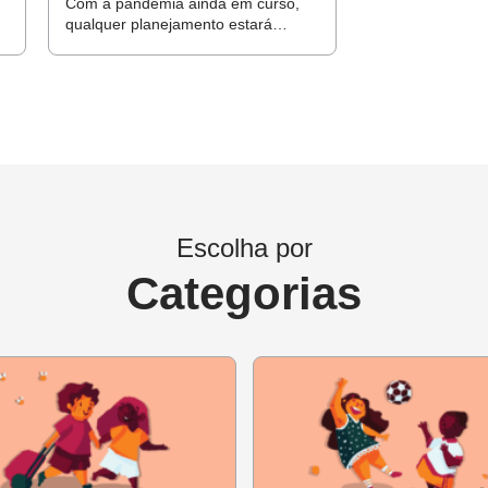
Com a pandemia ainda em curso,
 os professores
qualquer planejamento estará
sujeito a oscilações. Veja como criar
um programa de revisões do
planejamento
do a acolhida dos pequenos
dores da Educação Infantil
mo será feita a avaliação do trabalho com as crianças na volta
Escolha por
rido de retorno
Categorias
ico.
Ao iniciar a segunda reunião do ano,
comece explicando a
as em 2020 para o planejamento das atividades neste novo ano
mos meses serão utilizados e sobre a necessidade da integraçã