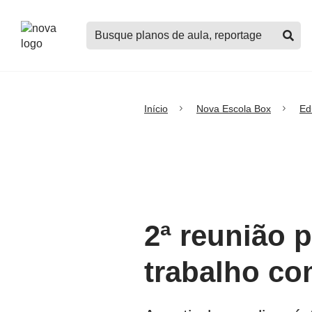
Logo
Buscar
Nova
planos
Escola
de
aula,
notícias,
cursos
Início
Nova Escola Box
Ed
e
mais
2ª reunião 
trabalho co