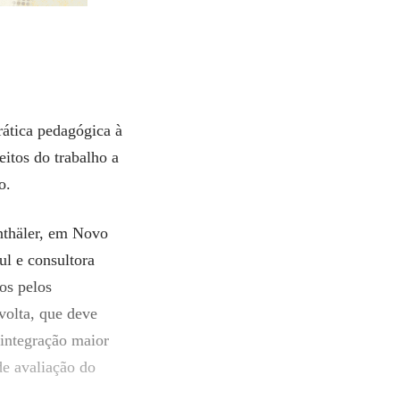
rática pedagógica à
eitos do trabalho a
o.
nthäler, em Novo
ul e consultora
os pelos
 volta, que deve
 integração maior
de avaliação do