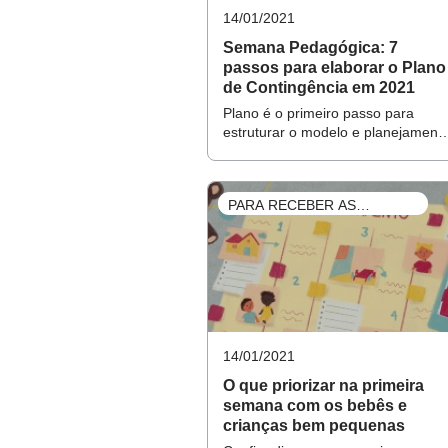
14/01/2021
Veja, a seguir, um passo a passo
Semana Pedagógica: 7
avaliação. Cada escola tem uma r
passos para elaborar o Plano
de Contingência em 2021
focar nessas especificidades par
Plano é o primeiro passo para
estruturar o modelo e planejament
de ensino e amparar os professore
em seu trabalho
PARA RECEBER AS
TURMAS
PARA O GESTOR: CONSTR
Confira um pas
14/01/2021
O que priorizar na primeira
semana com os bebês e
crianças bem pequenas
Reunião anterior: