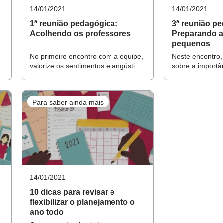
Faça seu login ou cadastro no site e ac
14/01/2021
14/01/2021
os conteúdos
 concebido por Joice Lamb para conduzir a reunião de planej
1ª reunião pedagógica:
3ª reunião p
ealidade, mesmo dentro da mesma secretaria de ensino, e por
Acolhendo os professores
Preparando a
pequenos
FAÇA LOGIN AQUI
a aproveitar da melhor forma o planejamento.
No primeiro encontro com a equipe,
Neste encontro,
o
valorize os sentimentos e angústias
sobre a importâ
s
dos educadores e aproveite o
recepção calor
momento para debater o plano de
escuta ativa e r
contingência da escola em meio à
professores sob
Para saber ainda mais
pandemia
atividades para
pequenos e suas
UA COM A EQUIPE COMO SERÁ A AVALIAÇÃO DO
AS CRIANÇAS
so a passo para conduzir a segunda reunião pedagógica de 2
14/01/2021
10 dicas para revisar e
flexibilizar o planejamento o
ano todo