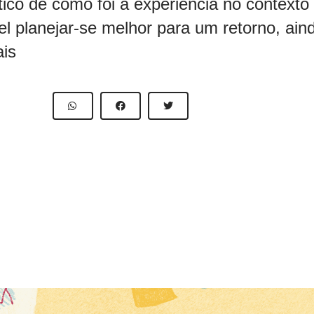
tico de como foi a experiência no contexto
l planejar-se melhor para um retorno, aind
ais