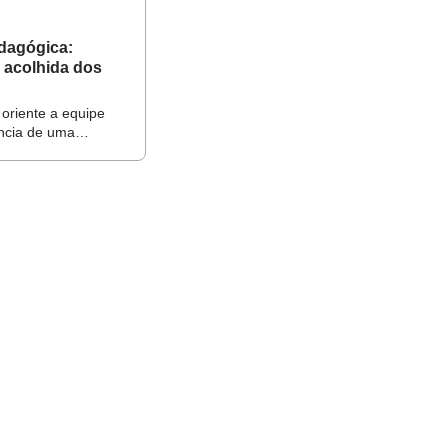
esse todos
amento sobre
edagógica:
 isso é importante
 acolhida dos
 oriente a equipe
ncia de uma
osa e marcada pela
eflita com os
re possíveis
 o acolhimento dos
 famílias
 TRABALHO COM
021