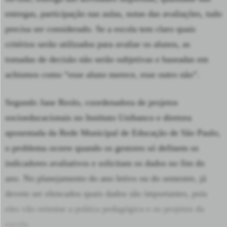
entregas, participação nas aulas, notas das avaliações, tudo
precisa ser considerado. Se a escola tem claro quais
critérios serão utilizados para avaliar os alunos, as
tomadas de decisão não serão subjetivas e baseadas em
achismos como “esse aluno merece, esse outro não”.
Segundo Jane Reolo, coordenadora de projetos
socioeducacionais no Instituto Unibanco e
diretora
aposentada da Rede Municipal de Educação de São Paulo
,
o problema ocorre quando os gestores só definem os
indicadores avaliativos e solicitam os dados no fim do
ano. No planejamento do ano letivo ou do semestre, já
devem ser elencados quais dados são importantes, pois
eles vão orientar a prática pedagógica e os projetos da
escola.