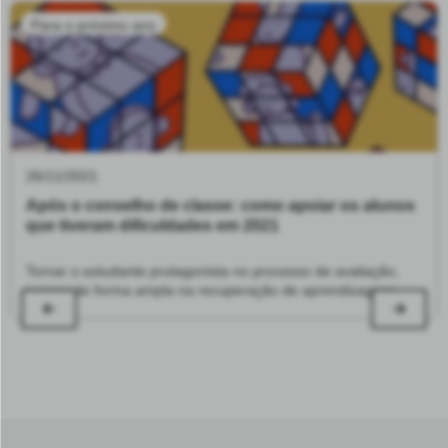
Para o próximo ano
26/11/2021
Após o conselho de classe: como apoiar os alunos
que tiveram dificuldades em 2021
Tornar o estudante protagonista no processo de avaliação,
pensar de forma ampla na recuperação de aprendizagens
para 2022, consolidar ou construir uma nova relação com as
famílias e ter sensibilidade sobre o tema da retenção são
alguns dos pontos-chave para se estar atento