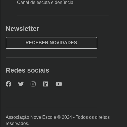
Canal de escuta e denúncia
Newsletter
RECEBER NOVIDADES
Redes sociais
Nova
Nova
Nova
Nova
Nova
Escola
Escola
Escola
Escola
Escola
no
no
no
no
no
Facebook
Twitter
Instagram
LinkedIn
YouTube
Associação Nova Escola © 2024 - Todos os direitos
reservados.