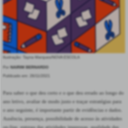
Ilustração: Tayna Marques/NOVA ESCOLA
Por
NAIRIM BERNARDO
Publicado em: 26/11/2021
Para saber o que deu certo e o que deu errado ao longo do
ano letivo, avaliar de modo justo e traçar estratégias para
o ano seguinte, é importante partir de evidências e dados.
Ausência, presença, possibilidade de acesso às atividades
on-line, entrega das atividades impressas, qualidade das