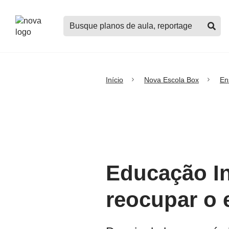
Logo
Buscar
Nova
planos
Escola
de
aula,
notícias,
cursos
Início
Nova Escola Box
En
e
mais
Educação In
reocupar o 