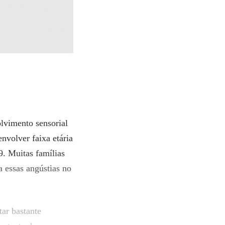
olvimento sensorial
volver faixa etária
. Muitas famílias
a essas angústias no
tar bastante