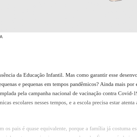
LA
essência da Educação Infantil. Mas como garantir esse desenv
pequenas e pequenas em tempos pandêmicos? Ainda mais por en
mplada pela campanha nacional de vacinação contra Covid-19
cas escolares nesses tempos, e a escola precisa estar atenta 
m os pais é quase equivalente, porque a família já costuma es