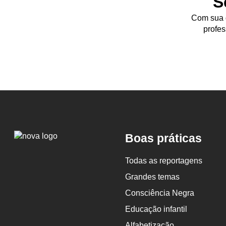
S
expressão e a ambientação das cr
Com sua d
profes
Ativida
Logo
Boas práticas
Nova
Escola
Todas as reportagens
Indicado para:
bebês
Grandes temas
Consciência Negra
Material:
Cesto ou caixa, imagen
Educação infantil
Espaço:
Sala de referência
Alfabetização