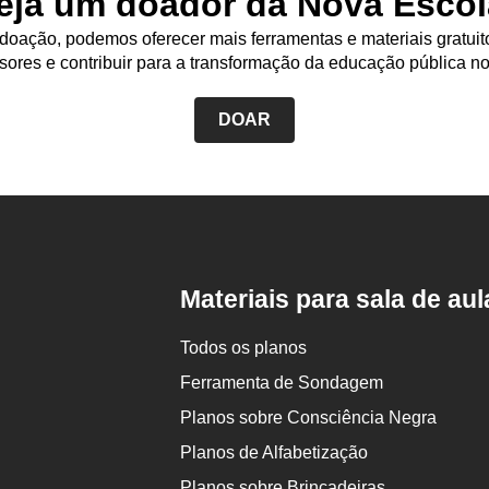
eja um doador da Nova Escol
ianças com a escola. Confira:
oação, podemos oferecer mais ferramentas e materiais gratuit
sores e contribuir para a transformação da educação pública no
DOAR
de para a recepção das crianças na escola
Rodapé
da
Nova
Confira sugestões para todas as faixas etárias
Escola
Materiais para sala de aul
Todos os planos
Ferramenta de Sondagem
Planos sobre Consciência Negra
s diversas (pessoas, objetos, animais etc)
Planos de Alfabetização
Planos sobre Brincadeiras