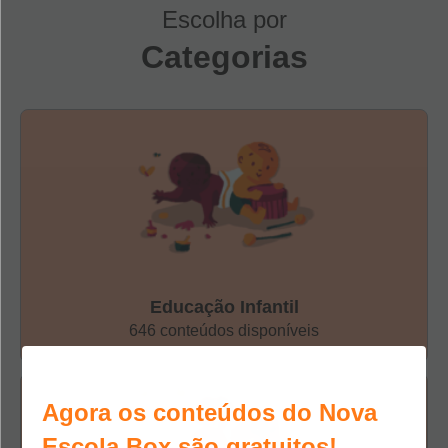
Escolha por
Categorias
2.
Prepare as crianças.
Apresente a
música
para o grupo
e, se possível, envie a letra para a casa de cada um, a fim
Educação Infantil
de que as crianças tenham oportunidade de se familiarizar
646 conteúdos disponíveis
com o texto oral mais e melhor.
3.
Retome a marchinha.
Em aula, apresente a marchinha
Agora os conteúdos do Nova
novamente e peça que as crianças acompanhem a letra da
Escola Box são gratuitos!