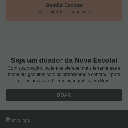
alfabetização.
Gestão Escolar
87 conteúdos disponíveis
3 recomendações importantes
Para garantir qualidade ao trabalho, é essencial cuidar de
alguns aspectos. Confira as dicas de Fátima Fonseca, da
Comunidade Educativa CEDAC:
Seja um doador da Nova Escola!
Com sua doação, podemos oferecer mais ferramentas e
- As atividades com texto de memória devem ser
materiais gratuitos para os professores e contribuir para
a transformação da educação pública no Brasil
vistas como um trabalho permanente com as
crianças que estão em processo de alfabetização,
DOAR
fazendo parte das atividades de sala, no mínimo,
três vezes por semana.
Logo
-
Ao selecionar uma marchinha para explorar com
Nova