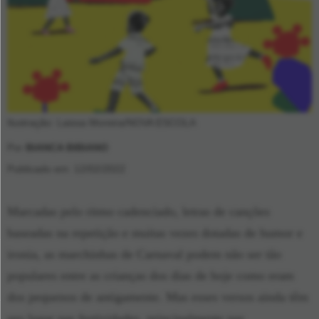
Ilustração: Laissa Moreira/NOVA ESCOLA
Por
BIANCA BIBIANO
Publicado em: 12/02/2022
Marcadas pelo ritmo cadenciado, letras de canções
baseadas na repetição e muitas vezes dotadas de humor e
ironia, as marchinhas de Carnaval podem não ser tão
populares entre as crianças dos dias de hoje como eram
dos pequenos de antigamente. Mas esses versos ainda têm
seu lugar nas festividades, principalmente nas