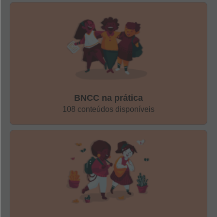
indicar onde começa e onde termina a palavra, a
identificar as letras inicial e final dessa palavra. Para os
alunos com conhecimentos mais avançados, você pode
pedir para ler a palavra mostrando com o dedo cada
pedaço da palavra em que parou.
6.
Monte duplas e coloque-as para escreverem
.
Agora é
BNCC na prática
hora de propor atividades de escrita e montar duplas
108 conteúdos disponíveis
produtivas com alunos de diferentes hipóteses de escrita
para ajudá-los a avançar. Por exemplo, um aluno pré-
silábico pode cantar a letra ditando cada palavra para que
o colega com conhecimento silábico ou silábico-alfabético
faça o registro escrito. Acompanhe o trabalho das duplas
para recolher impressões que poderão embasar outras
atividades para prosseguir com o trabalho focado em