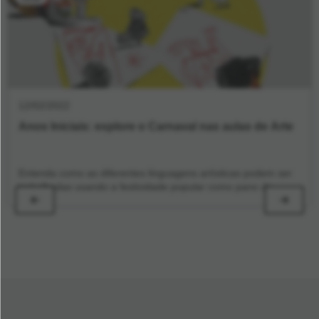
Indicado para:
1º e 2º anos
Na BNCC:
EF01LP08, EF01LP09, EF01LP18,
12/02/2022
EF01HI02 e EF02HI04
Anos Iniciais: explore o Carnaval nas aulas de Arte
PASSO A PASSO
Entenda como as diferentes linguagens artísticas podem ser
trabalhadas usando a festividade popular como pano de
fundo
1.
Escolha o repertório.
Seleciona uma marchinha de
Carnaval que seja conhecida oralmente pelas crianças da
turma. Por exemplo, a marchinha
Mamãe, eu quero
.
Imprima o texto e compartilhe com os alunos.