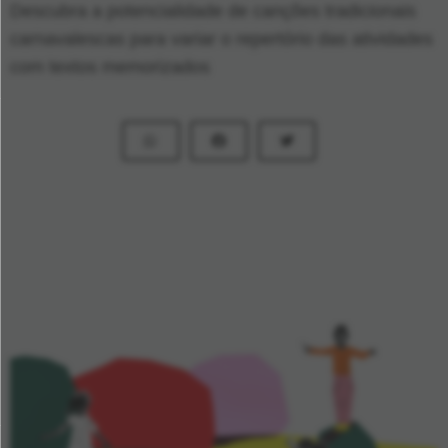
Descubra a potencialidade de canções tradicionais
carnavalescas para variar o repertório das atividades
com textos memorizados