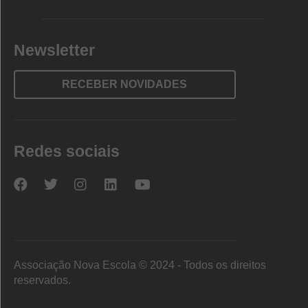
Newsletter
RECEBER NOVIDADES
Redes sociais
Nova
Nova
Nova
Nova
Nova
Escola
Escola
Escola
Escola
Escola
no
no
no
no
no
Facebook
Twitter
Instagram
LinkedIn
YouTube
Associação Nova Escola © 2024 - Todos os direitos
reservados.