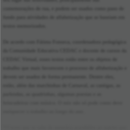
comemorações de rua, e podem ser usados como pano de
fundo para atividades de alfabetização que se baseiam em
textos memorizados.
De acordo com Fátima Fonseca, coordenadora pedagógica
da Comunidade Educativa CEDAC e docente de cursos da
CEDAC Virtual, esses textos estão entre os objetos de
trabalho que mais favorecem o processo de alfabetização e
devem ser usados de forma permanente. Dentre eles,
estão, além das marchinhas de Carnaval, as cantigas, as
parlendas, as quadrinhas, algumas poesias e as
brincadeiras com música. O mix não só pode como deve
enriquecer o trabalho ao longo do ano.
“O texto que se sabe de memória possibilita ao sujeito que