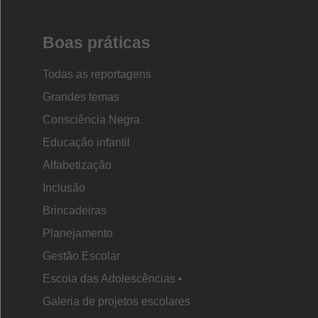
as crianças, observe aspectos como repetição
Escola
intencional de palavras, ritmo cadenciado e
Boas práticas
extensão da letra, para que seja adequada ao
momento de cada turma.
Todas as reportagens
Grandes temas
-
As crianças podem ouvir marchinhas em
Consciência Negra
diferentes contextos sociais. O diferencial de
Educação infantil
apresentá-las na escola está na intencionalidade
Alfabetização
didática.
Inclusão
Brincadeiras
BAIXE A LETRA DA MARCHINHA
Planejamento
Gestão Escolar
Escola das Adolescências •
Galeria de projetos escolares