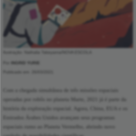
Ilustração: Nathalia Takeyama/NOVA ESCOLA
Por
INGRID YURIE
Publicado em: 26/03/2021
Com a chegada simultânea de três missões espaciais
operadas por robôs no planeta Marte, 2021 já é parte da
história da exploração espacial. Agora, China, EUA e os
Emirados Árabes Unidos avançam seus programas
espaciais rumo ao Planeta Vermelho, abrindo novo
capítulo de possibilidades científicas.