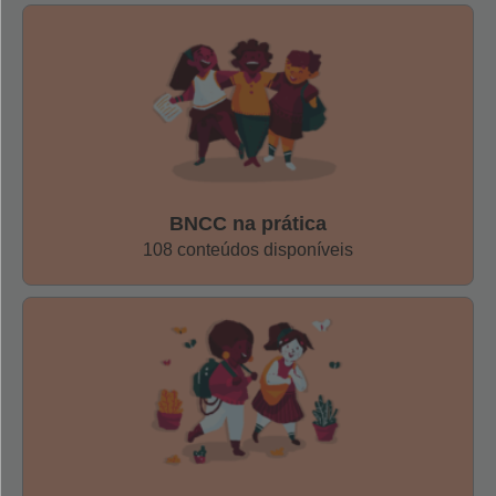
de Tanna, em Vanuatu, no Pacífico. Foto: Arquivo pessoal
“A exploração de Marte é uma porta de entrada para a
Ciência como um todo e ensina o método científico, que é
um tema mobilizador de conhecimentos de outras áreas,
como Matemática, Física, Química, História, Geografia e
Inglês”, afirma o
engenheiro Lucas Fonseca, que
trabalhou na
Missão Rosetta
,
da Agência Espacial
BNCC na prática
Europeia e é fundador do
Instituto Garatéa,
que busca
108 conteúdos disponíveis
disseminar a cultura espacial no Brasil com oficinas e
formações para professores.
Falar sobre os planetas e o Universo é um tema que
costuma cativar atenção de crianças e adolescentes quase
imediatamente. Marte pode ser encontrado em filmes e
séries no catálogo da Netflix, bem como é cenário de