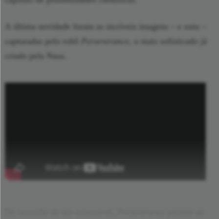
A última novidade foram as incríveis imagens – e sons –
capturadas pelo robô
Perseverance
, o mais sofisticado já
criado pela Nasa.
Do tamanho de um automóvel,
Perseverance
pousou no