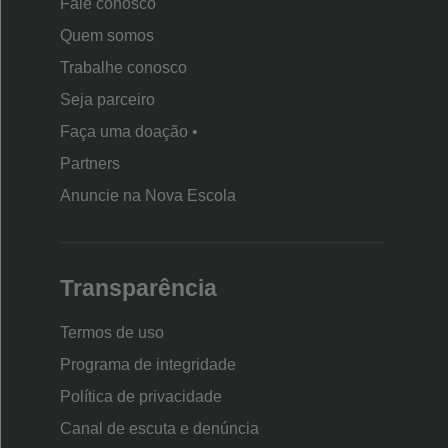
recado:
“Astronautas não são gênios, são pessoas muito
Fale conosco
dedicadas a não abrirem mão de seus sonhos”.
Quem somos
Trabalhe conosco
Seja parceiro
Faça uma doação •
Partners
Anuncie na Nova Escola
Transparência
Termos de uso
Programa de integridade
Política de privacidade
Canal de escuta e denúncia