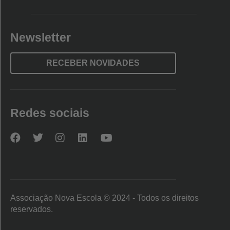
Newsletter
RECEBER NOVIDADES
Redes sociais
Nova
Nova
Nova
Nova
Nova
Escola
Escola
Escola
Escola
Escola
no
no
no
no
no
Facebook
Twitter
Instagram
LinkedIn
YouTube
Associação Nova Escola © 2024 - Todos os direitos
reservados.