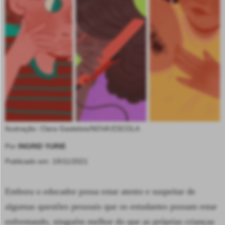
Ilustração: Clara Gastelois/NOVA ESCOLA
Por
INGRID YURIE
Publicado em: 19/11/2021
Embora o educador possa estar atento e suspeitar de
algumas questões pessoais que os estudantes possam estar
enfrentando, ninguém melhor do que as próprias crianças