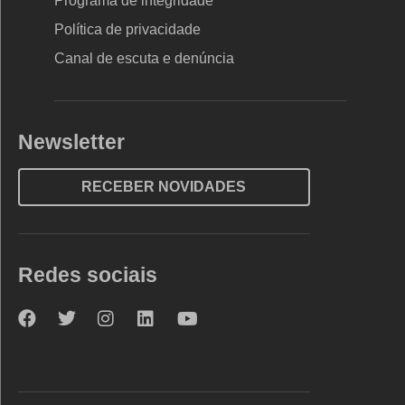
Programa de integridade
Política de privacidade
Canal de escuta e denúncia
Newsletter
RECEBER NOVIDADES
Redes sociais
Nova
Nova
Nova
Nova
Nova
Escola
Escola
Escola
Escola
Escola
no
no
no
no
no
Facebook
Twitter
Instagram
LinkedIn
YouTube