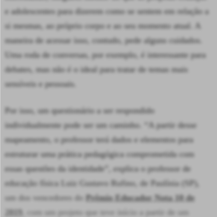
e adolescentes para dizerem como se sentem em relação a
si mesmas, ao próprio corpo e ao seu momento atual. A
maneira de acessar isso, contudo, pede alguns cuidados.
Uma roda de conversas, por exemplo, é interessante para
debates, mas não é o ideal para tratar de temas mais
sensíveis e pessoais.
Por isso, um questionário a ser respondido
individualmente pode ser um caminho. “A partir desse
mapeamento, o professor terá dados e elementos para
estruturar uma prática pedagógica comprometida com
essas questões da identidade”, explica o professor de
educação física Luiz Gustavo Rufino, de Paulínia (SP),
um dos vencedores do
Prêmio Educador Nota 10 de
2019
, com um projeto que teve início a partir de um