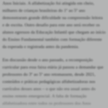
Anos Iniciais. A alfabetização foi atingida em cheio,
milhares de crianças brasileiras do 1º ao 5º ano
demonstraram grande dificuldade na compreensão leitora
e de escrita. Outro desafio para este ano será receber os
alunos egressos da Educação Infantil que chegam ao início
do Ensino Fundamental também com formação diferente
da esperada e registrada antes da pandemia.
Em discussão desde o ano passado, a recomposição
curricular para essa faixa etária já passou a demandar que
professores do 3º ao 5º ano retomassem, desde 2021,
conteúdos e práticas pedagógicas alfabetizadoras nos
currículos desses anos – o que não era usual antes do
ensino remoto emergencial. A falta de formação
alfabetizadora entre todos os professores dos Anos