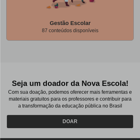
Momento permite que professor e colegas se conheçam
melhor
Gestão Escolar
87 conteúdos disponíveis
Indicado para:
1º ao 5º ano
Material:
Folha com desenho
do corpo humano
Seja um doador da Nova Escola!
PASSO A PASSO
Com sua doação, podemos oferecer mais ferramentas e
materiais gratuitos para os professores e contribuir para
1. Reúna a turma e convide-a para realizar a
a transformação da educação pública no Brasil
atividade.
Conte para os alunos que a proposta é para que
pensem a respeito dos próprios desejos e atitudes. Cada
DOAR
estudante receberá uma folha de papel com um corpo
humano desenhado. Para os maiores, pode-se pedir que