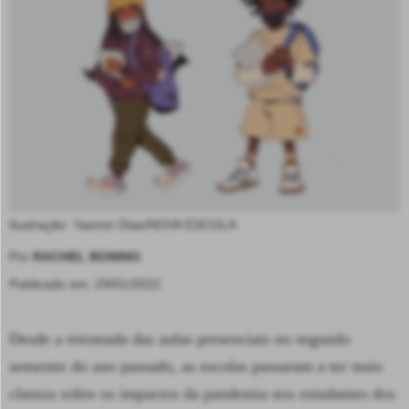
Ilustração: Yasmin Dias/NOVA ESCOLA
Por
RACHEL BONINO
Publicado em: 29/01/2022
Desde a retomada das aulas presenciais no segundo
semestre do ano passado, as escolas passaram a ter mais
clareza sobre os impactos da pandemia nos estudantes dos