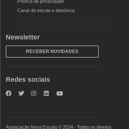
Política de privacidade
Canal de escuta e denúncia
Newsletter
RECEBER NOVIDADES
Redes sociais
Nova
Nova
Nova
Nova
Nova
Escola
Escola
Escola
Escola
Escola
no
no
no
no
no
Facebook
Twitter
Instagram
LinkedIn
YouTube
Associação Nova Escola © 2024 - Todos os direitos