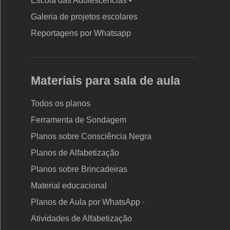
Escola das Adolescências •
Galeria de projetos escolares
BRAÇO ESQUERDO:
uma atitude a melhorar
Reportagens por Whatsapp
PERNA DIREITA:
um objetivo a ter
Materiais para sala de aula
PERNA ESQUERDA:
uma dificuldade a vencer
Todos os planos
3. Estimule o compartilhamento das respostas.
Convide
Ferramenta de Sondagem
os alunos a compartilharem suas respostas com a turma. O
Planos sobre Consciência Negra
professor deve conduzir as interações de maneira a exaltar
Planos de Alfabetização
as escolhas, habilidades e metas indicadas pelo grupo.
Planos sobre Brincadeiras
Material educacional
Planos de Aula por WhatsApp
•
Atividades de Alfabetização