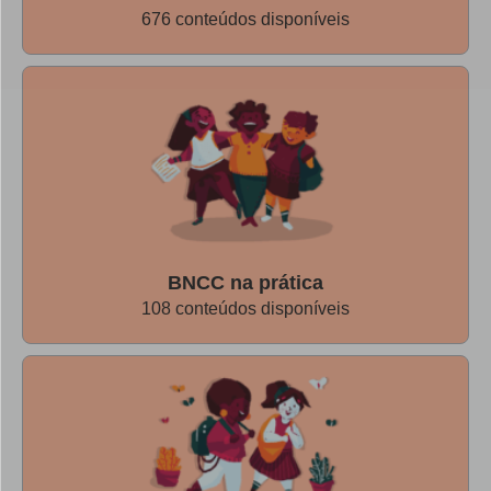
momentos de leitura, que deve ser um pouco menos
676 conteúdos disponíveis
preocupante em termos sanitários, já que, desde janeiro, as
crianças de 5 a 11 anos foram incluídas na campanha de
vacinação contra a covid-19. Já Andréa Maia de Araújo,
professora coordenadora na EE Solange Apparecida
Landeiro Aguiar - Sul 2, localizada na capital paulista,
pretende realizar uma proposta para oferecer um momento
de escuta e reflexão à turma.
A seguir
, leia o passo a
passo.
BNCC na prática
108 conteúdos disponíveis
Coloque a turma para refletir sobre
atitudes e desejos