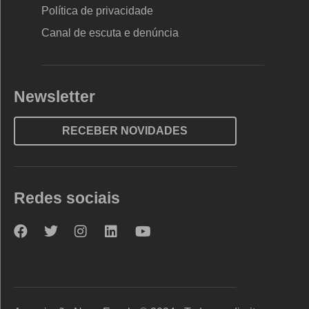
Política de privacidade
Canal de escuta e denúncia
Newsletter
RECEBER NOVIDADES
Redes sociais
Nova
Nova
Nova
Nova
Nova
Escola
Escola
Escola
Escola
Escola
no
no
no
no
no
Facebook
Twitter
Instagram
LinkedIn
YouTube