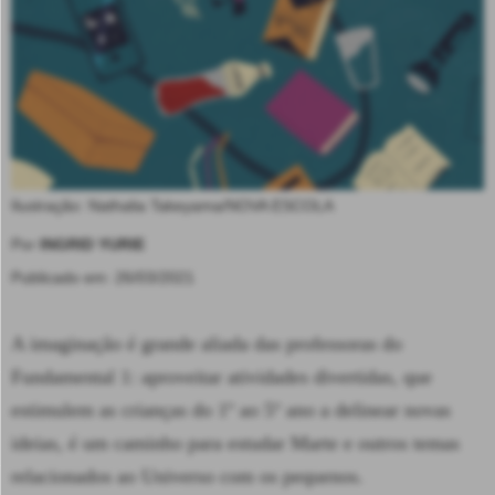
Ilustração: Nathalia Takeyama/NOVA ESCOLA
Por
INGRID YURIE
Publicado em: 26/03/2021
A imaginação é grande aliada das professoras do
Fundamental 1: aproveitar atividades divertidas, que
estimulem as crianças do 1º ao 5º ano a delinear novas
ideias, é um caminho para estudar Marte e outros temas
relacionados ao Universo com os pequenos.