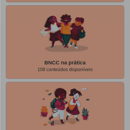
jato de foguetes.
ATIVIDADE 3 - PRÓXIMA ESTAÇÃO:
PLANETA MARTE
BNCC na prática
108 conteúdos disponíveis
As crianças são convidadas a embarcar em uma viagem a
Marte. Após uma discussão inicial sobre o tema, a turma
pode imaginar como seria sua chegada no Planeta
Vermelho e, a partir disso, refletir sobre as características
de Marte em comparação com as da Terra. Depois, podem
produzir um desenho, um texto ou um vídeo com as
descobertas que fizerem.