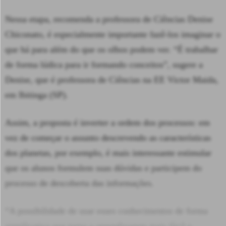
Nessa etapa, recomenda a professora de Ciências Denise
Chiconato, é especialmente importante fazê-los imaginar o
que há para além do que os olhos podem ver. “É trabalhar
de forma lúdica para ir formando conceitos”, sugere a
Denise, que é professora de Ciências na EE Victor Maida,
em Ibitinga (SP).
Assim, a proposta é inverter a ordem dos processos: em
vez de começar o assunto descrevendo as características
dos planetas, por exemplo, é mais interessante estimular
que os alunos formulem suas dúvidas e participem do
processo de descoberta das informações.
“A possibilidade de usar esses conhecimentos de forma