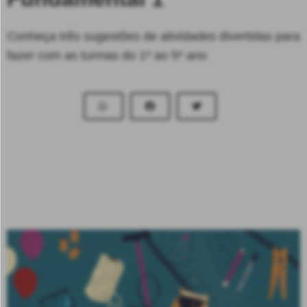
Conheça três sugestões de atividades divertidas para
fazer com as turmas do 1º ao 5º ano