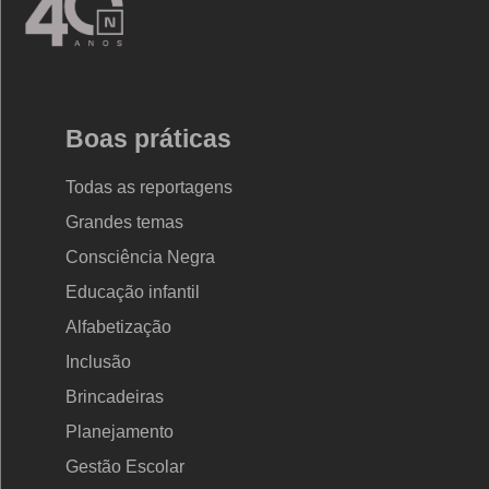
Nova
Escola
Para conversar com a turma:
Comente com as crianças
as produções que elas realizaram, retomando os principais
conceitos sobre o Planeta Vermelho e a importância disso
Boas práticas
para entendermos melhor a nossa própria vida aqui na
Terra.
Todas as reportagens
Grandes temas
Consciência Negra
Educação infantil
Alfabetização
Inclusão
Brincadeiras
Planejamento
Gestão Escolar