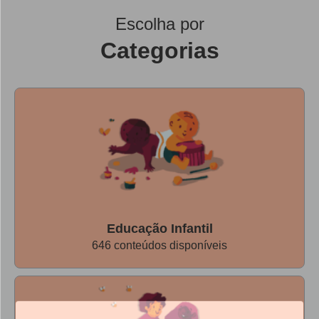
investigação é a base do trabalho de um cientista.
Escolha por
Categorias
ATIVIDADE 2 - FOGUETE DE BEXIGA
Nessa atividade, as crianças criam um foguete de bexiga
que, ao liberar o ar, desliza por uma linha de barbante. O
experimento proporciona um primeiro contato com
conceitos básicos de Física e facilita a compreensão de
Educação Infantil
646 conteúdos disponíveis
como um foguete é lançado para o espaço.