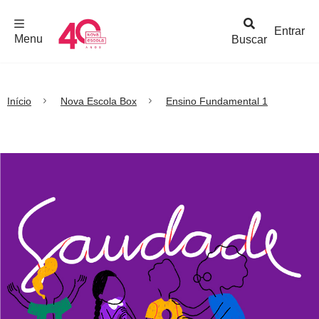
F
c
h
a
r
M
e
n
Logo
e
u
Entrar
Menu
Buscar
Nova
Escola
Início
Nova Escola Box
Ensino Fundamental 1