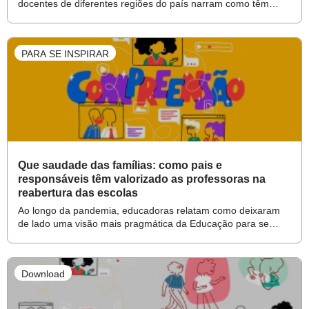
docentes de diferentes regiões do país narram como têm
encontrado apoio em colegas para superar os imensos
desafios da volta ao presencial nos Anos Iniciais
PARA SE INSPIRAR
Que saudade das famílias: como pais e
responsáveis têm valorizado as professoras na
reabertura das escolas
Ao longo da pandemia, educadoras relatam como deixaram
de lado uma visão mais pragmática da Educação para se
aproximar dos familiares de alunos que mais precisavam de
apoio. Agora, no presencial, o esforço e a aptidão das
docentes têm sido cada vez mais reconhecidos
Download