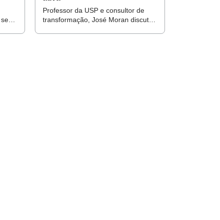
Professor da USP e consultor de
 ser
transformação, José Moran discute
ra
desafios e competências para o
ajá-
professor que terá de trabalhar on-
line