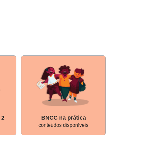
 2
BNCC na prática
Ges
conteúdos disponíveis
conte