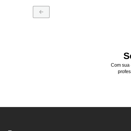
S
Com sua d
profes