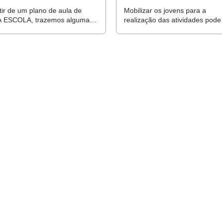
tir de um plano de aula de
Mobilizar os jovens para a
 ESCOLA, trazemos algumas
realização das atividades pode
tões para o modelo da sala de
um desafio. Leia sete dicas pa
invertida
desenvolver a autonomia e eng
los em sua aprendizagem