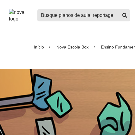
Logo
Buscar
Nova
planos
Escola
de
aula,
notícias,
cursos
Início
Nova Escola Box
Ensino Fundamen
e
mais