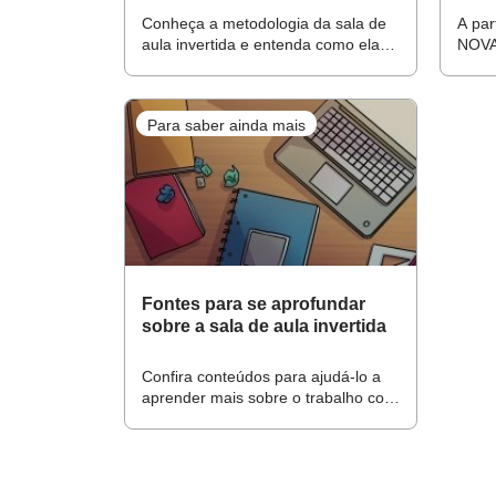
Conheça a metodologia da sala de
A par
aula invertida e entenda como ela
NOVA
pode ajudar em meio à pandemia
suges
de coronavírus
aula 
Para saber ainda mais
Fontes para se aprofundar
sobre a sala de aula invertida
Confira conteúdos para ajudá-lo a
aprender mais sobre o trabalho com
metodologias ativas