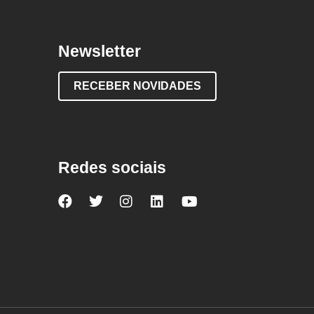
Newsletter
RECEBER NOVIDADES
Redes sociais
Nova
Nova
Nova
Nova
Nova
Escola
Escola
Escola
Escola
Escola
no
no
no
no
no
Facebook
Twitter
Instagram
LinkedIn
YouTube