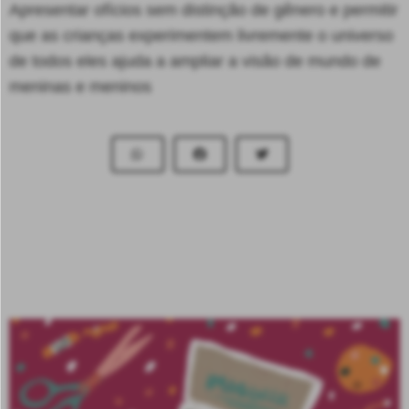
Apresentar ofícios sem distinção de gênero e permitir
que as crianças experimentem livremente o universo
de todos eles ajuda a ampliar a visão de mundo de
meninas e meninos