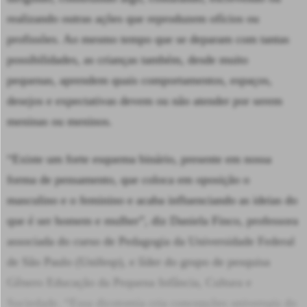
realizando outras ações que reproduzem ofícios ou
profissões. Ao mesmo tempo que se deparam com tantas
possibilidades, as crianças também, desde muito
pequenas, aprendem quais comportamentos, espaços,
desejos e expectativas devem ou não atender por serem
meninas ou meninos.
“Existe um forte esquema binário, presente em nossa
forma de pensamento, que coloca em oposição o
masculino e o feminino e acaba influenciando as ideias do
que é ser homem e mulher”, diz Daniela Finco, professora
associada do curso de Pedagogia da Universidade Federal
de São Paulo (Unifesp), e líder do grupo de pesquisa
Gênero Educação da Pequena Infância, Cultura e
Sociedade. “Essa dicotomia cria concepções universais do