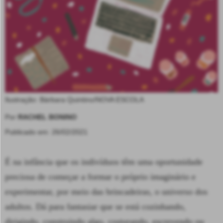
Ilustração: Bárbara Quintino/NOVA ESCOLA
Por
RACHEL BONINO
Publicado em: 26/02/2021
É na infância que os indivíduos têm uma oportunidade
preciosa de começar a formar o próprio imaginário e
experimentar, por meio das brincadeiras, o universo dos
adultos. Dá para fantasiar que se está cozinhando,
dirigindo, construindo algo, costurando, escrevendo ou