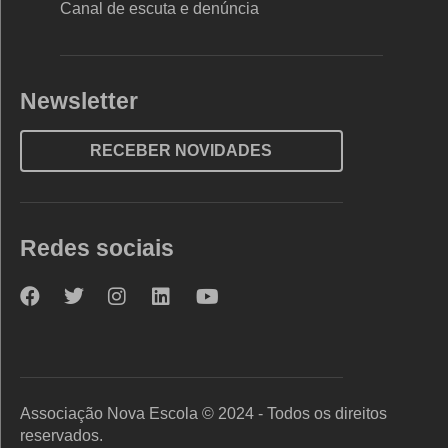
Canal de escuta e denúncia
Newsletter
RECEBER NOVIDADES
Redes sociais
Nova
Nova
Nova
Nova
Nova
Escola
Escola
Escola
Escola
Escola
no
no
no
no
no
Facebook
Twitter
Instagram
LinkedIn
YouTube
Associação Nova Escola © 2024 - Todos os direitos
reservados.