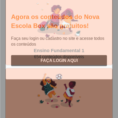
QUESTIONÁRIO - PROFESSORES
Agora os conteúdos do Nova
Escola Box são gratuitos!
QUESTIONÁRIO - FAMILIARES/RESPONSÁVEIS
Faça seu login ou cadastro no site e acesse todos
os conteúdos
Ensino Fundamental 1
FAÇA LOGIN AQUI
654 conteúdos disponíveis