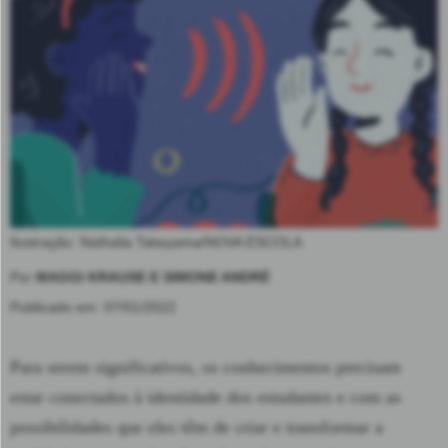
Ilustração: Nathalia Takeyama/NOVA ESCOLA
Por
MAGGI KRAUSE E SIMONE ANDRÉ
Publicado em: 07/01/2022
Para serem significativos, os conhecimentos precisam
estar conectados à identidade dos estudantes e com as
possibilidades que eles têm de criar e transformar a