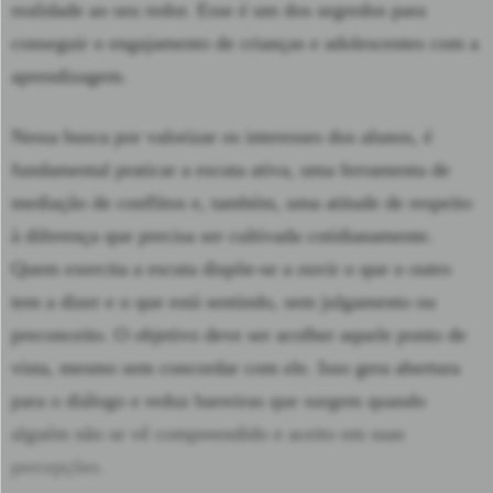
realidade ao seu redor. Esse é um dos segredos para
conseguir o engajamento de crianças e adolescentes com a
aprendizagem.
Nessa busca por valorizar os interesses dos alunos, é
fundamental praticar a escuta ativa, uma ferramenta de
mediação de conflitos e, também, uma atitude de respeito
à diferença que precisa ser cultivada cotidianamente.
Quem exercita a escuta dispõe-se a ouvir o que o outro
tem a dizer e o que está sentindo, sem julgamento ou
preconceito. O objetivo deve ser acolher aquele ponto de
vista, mesmo sem concordar com ele. Isso gera abertura
para o diálogo e reduz barreiras que surgem quando
alguém não se vê compreendido e aceito em suas
percepções.