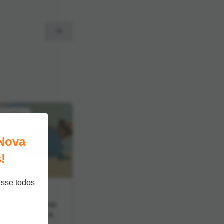
m prática
Nova
!
esse todos
 o que evitar no
crianças com o