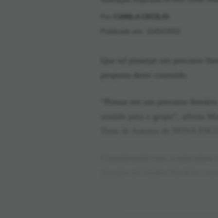
Por
CAMILA CECÍLIO
Publicado em: 11/02/2022
Que tal planejar um percurso lite
proposta deste conteúdo.
“Pensar em um percurso literário 
sentido para o grupo”, afirma M
Time de Autores de NOVA ESCOLA
Considerando isso, a educadora
planejar atividades literárias co
BAIXAR O ROTEIRO