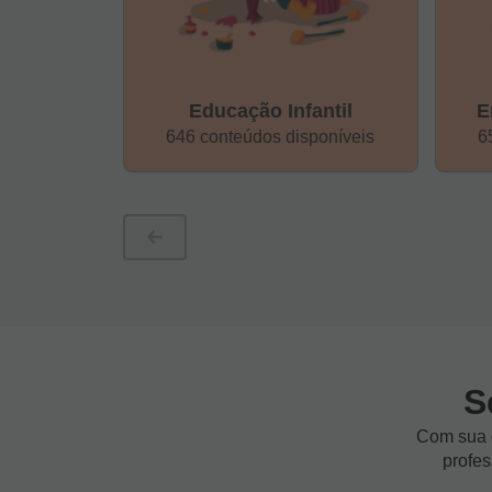
Educação Infantil
E
646 conteúdos disponíveis
6
S
Com sua d
profes