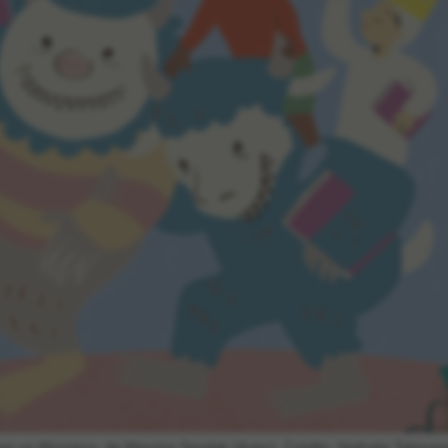
em os Monstros,
de Maurice Sendak (Autor). Crédito: Nathalia Take