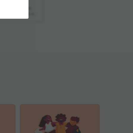
ário
ejar e colocar em
es de leitura com sua