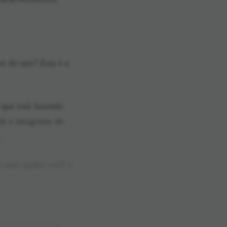
rer do ano? Esta é a
o que está fazendo
e e integrante do
.
 para ajudar você a