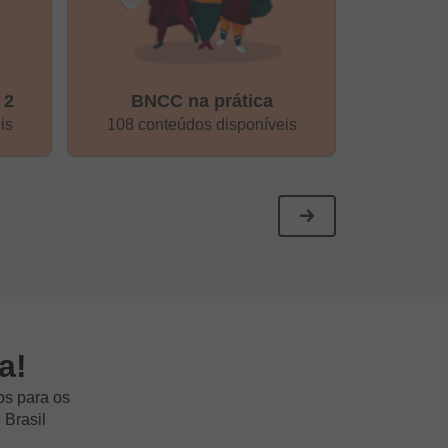
 2
BNCC na prática
Ges
is
108 conteúdos disponíveis
87 cont
a!
os para os
 Brasil