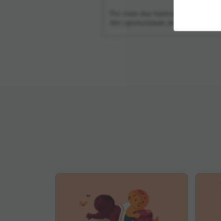
Por meio das histórias as crianças
têm oportunidade de ampliar o seu
olhar sobre o mundo, seu
conhecimento da cultura, de si
mesmo e do outro