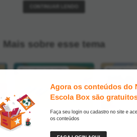
CONTINUAR LENDO
Mais sobre esse tema
Para colocar em prática
Para colocar e
Agora os conteúdos do 
Escola Box são gratuitos
Faça seu login ou cadastro no site e ac
11/02/2022
11/02/2022
os conteúdos
ão
Como montar um bom acervo
O que fazer e
literário
contato das 