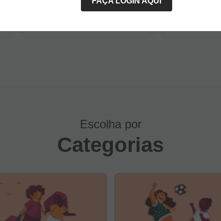
FAÇA LOGIN AQUI
universo liter
A diversidade de gêneros deve
Dicas para plan
pautar a escolha das obras, assim
prática atividad
como as características e os
turma
interesses de cada faixa etária
Escolha por
Categorias