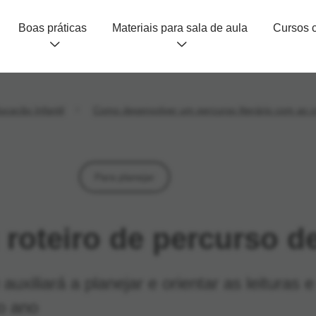
Boas práticas
Materiais para sala de aula
ucação Infantil
Como desenvolver um percurso literário com as c
Para planejar
 roteiro de percurso de
 auxiliará a planejar e orientar as leituras
do ano