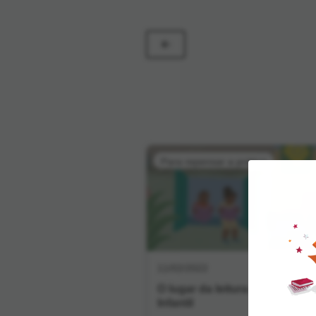
Para repensar a prática
11/02/2022
O lugar da leitura na Educaç
Infantil