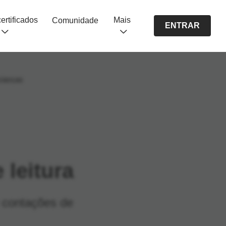
Cursos certificados
Mais
Comunidade
ENTRAR
rianças
 leitura
 e contações de