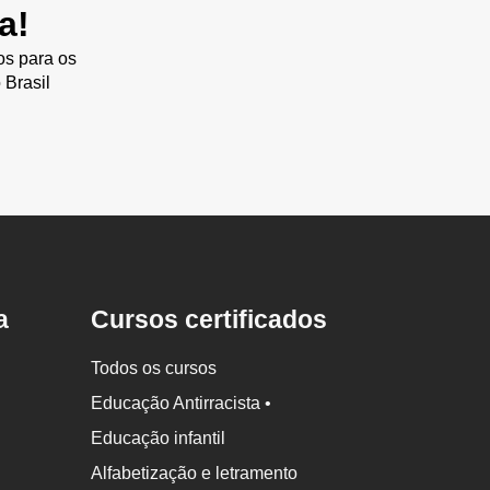
a!
os para os
 Brasil
a
Cursos certificados
Todos os cursos
Educação Antirracista •
Educação infantil
Alfabetização e letramento