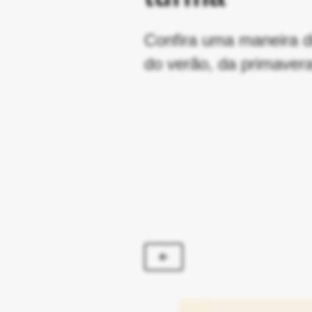
Confira uma maneira d
do verão, da primavera