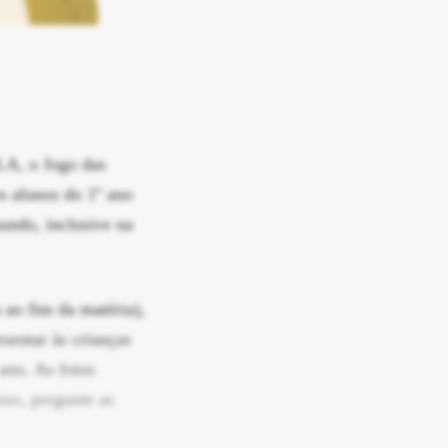
LA, o Jogo das
s alunos do 1º ano
undo, inclusive na
 ao fim da matéria),
sentar às crianças
ano. As fotos
sso, pergunte as