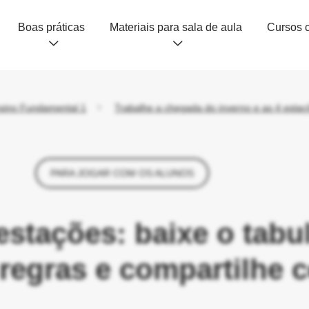
Boas práticas
Materiais para sala de aula
sino Fundamental 1
Trabalhe a chegada do inverno e as 4 esta
PARA JOGAR COM OS ALUNOS
stações: baixe o tabul
regras e compartilhe 