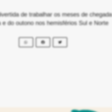
ivertida de trabalhar os meses de chegada
 e do outono nos hemisférios Sul e Norte