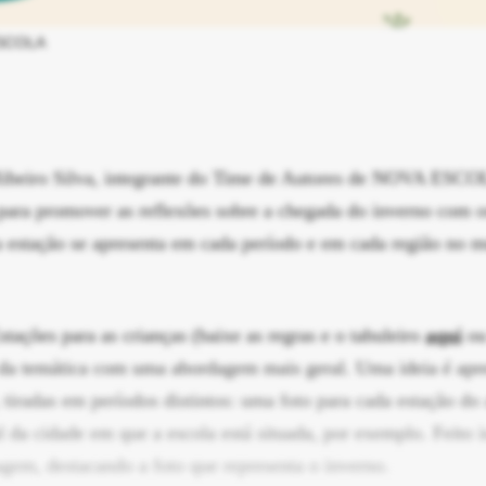
ESCOLA
 Ribeiro Silva, integrante do Time de Autores de NOVA ESCO
para promover as reflexões sobre a chegada do inverno com o
estação se apresenta em cada período e em cada região no m
tações para as crianças (baixe as regras e o tabuleiro
aqui
ou
 da temática com uma abordagem mais geral. Uma ideia é apre
tiradas em períodos distintos: uma foto para cada estação do 
 da cidade em que a escola está situada, por exemplo. Feito i
gem, destacando a foto que representa o inverno.