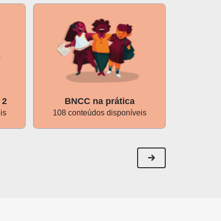
 2
BNCC na prática
Ges
is
108 conteúdos disponíveis
87 cont