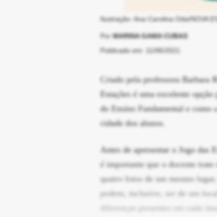
Ilustração: Ana Carolina Oda/NOVA 
Por
MARINA GAMA CUBAS
Publicado em: 11/06/2021
Criado pela professora Barbara
Estações é uma excelente opção 
do Ensino Fundamental e como a 
cidade dos alunos.
Antes de apresentar o Jogo das Es
é importante que o docente trate
quatro fotos de um mesmo lugar, 
podem, inclusive, ser de um local
diferenças presentes em cada ima