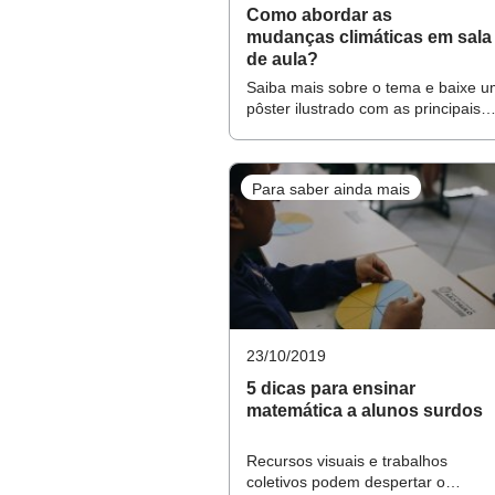
Ler junto com os alunos uma obr
Como abordar as
mudanças climáticas em sala
pontos-chaves do livro, como a es
de aula?
compreensão geral da obra, de qu
Saiba mais sobre o tema e baixe 
turma.
pôster ilustrado com as principais
transformações em curso
Incentive as leituras em voz alt
Para saber ainda mais
Estudantes mais velhos podem le
gravação das próprias vozes. No F
interpretação e o entendimento d
Trabalhe com as releituras fei
23/10/2019
Traga para a sala de aula música
5 dicas para ensinar
que foi criado a partir de um li
matemática a alunos surdos
de mostrar as diversas interpretaç
Recursos visuais e trabalhos
coletivos podem despertar o
Leia você também!