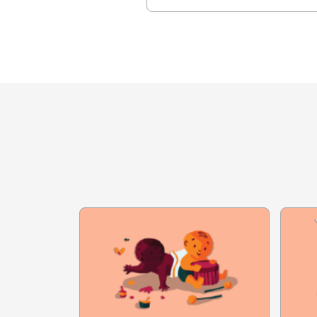
interesse pela disciplina e apoiar a
O professor entusiasta da leitura
compreensão de estudantes com
deficiência auditiva
alunos. Ele também adquire mais 
que será usado na prática em sala