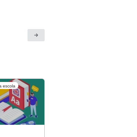
m lendo. Chame
tivadora porque
ne perfis diversos
. Encare as leituras
nder os estilos
esafiadoras.
a escola
onal ou mundial.
Nova
!