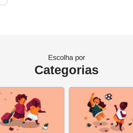
 – que é, ele próprio, um leitor – é capaz de estimular ainda m
conhecimento sobre estilos, temáticas e autores, capaz de ger
 de aula.
Escolha por
Categorias