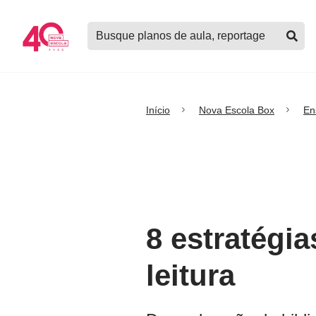
Logo
Buscar
Nova
planos
Escola
de
aula,
notícias,
cursos
Início
Nova Escola Box
En
e
mais
8 estratégia
leitura