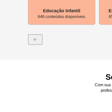
Educação Infantil
E
646 conteúdos disponíveis
6
S
Com sua d
profes