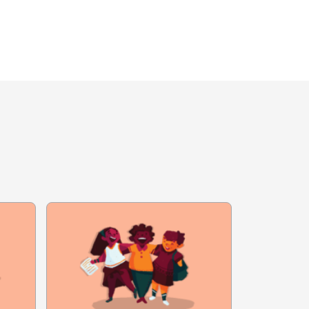
ais o hábito entre os
ar repertório vasto