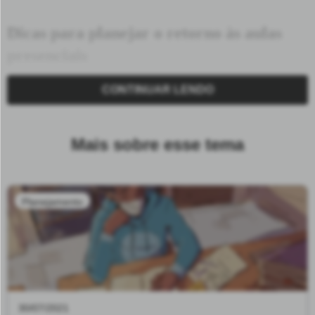
Dicas para planejar o retorno às aulas
presenciais
CONTINUAR LENDO
- Parta da Base Nacional Comum Curricular (BNCC):
releia o que propõe o documento para as turmas do 6º ao
9º ano e busque priorizar habilidades inegociáveis, que
Mais sobre esse tema
envolvam práticas como a leitura e a produção textual dos
alunos.
Planejamento
- Consulte os Mapas de Foco do Instituto Reúna e revisite
o especial Replaneje com a BNCC do Nova Escola Box: a
priorização de conteúdos e habilidades sugeridas pelos
materiais pode ser inspiração para o seu trabalho no resto
do ano.
30/07/2021