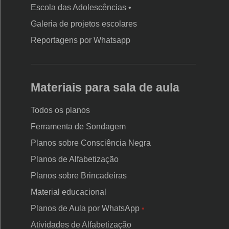
Escola das Adolescências •
Outro cuidado da professora Vanessa foi oferecer
Galeria de projetos escolares
atividades inéditas, adaptadas à atual realidade, e propor
Reportagens por Whatsapp
questões cujas respostas não possam ser encontradas
prontas com facilidade na internet.
Materiais para sala de aula
Nesse sentido, trabalhar com a produção de textos,
escritos ou orais, dá uma visão mais ampla do aprendizado
Todos os planos
do aluno em Língua Portuguesa.
Ferramenta de Sondagem
Planos sobre Consciência Negra
De maneira prática, Vanessa trabalhou no Google Drive
Planos de Alfabetização
com a produção de texto em documento compartilhado
Planos sobre Brincadeiras
entre os alunos. Lá eles escreviam suas produções e a
Material educacional
professora verificava como eles trabalhavam com leitura,
Planos de Aula por WhatsApp
•
análise de imagem e regras gramaticais.
Atividades de Alfabetização