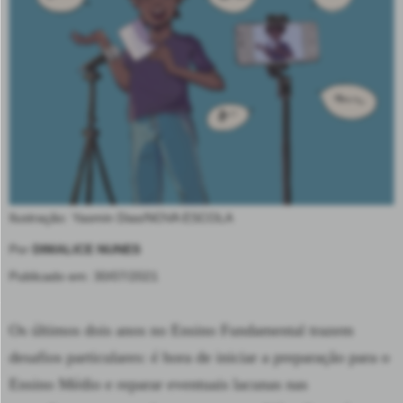
Ilustração: Yasmin Dias/NOVA ESCOLA
Por
DIMALICE NUNES
Publicado em: 30/07/2021
Os últimos dois anos no Ensino Fundamental trazem
desafios particulares: é hora de iniciar a preparação para o
Ensino Médio e reparar eventuais lacunas nas