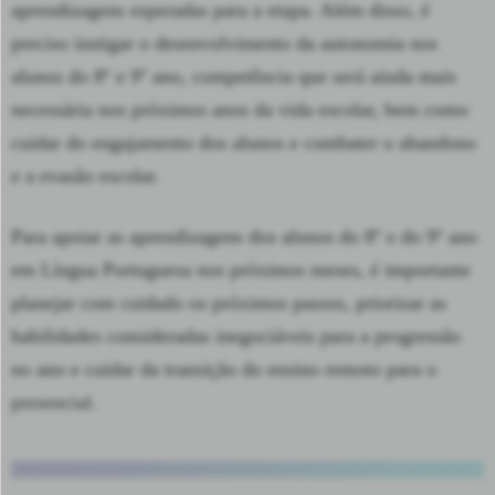
aprendizagens esperadas para a etapa. Além disso, é
preciso instigar o desenvolvimento da autonomia nos
alunos do 8º e 9º ano, competência que será ainda mais
necessária nos próximos anos da vida escolar, bem como
cuidar do engajamento dos alunos e combater o abandono
e a evasão escolar.
Para apoiar as aprendizagens dos alunos do 8º e do 9º ano
em Língua Portuguesa nos próximos meses, é importante
planejar com cuidado os próximos passos, priorizar as
habilidades consideradas inegociáveis para a progressão
no ano e cuidar da transição do ensino remoto para o
presencial.