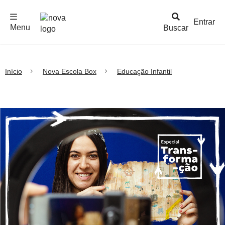
F
c
h
a
r
M
e
n
Logo
e
u
Entrar
Menu
Buscar
Nova
Escola
Início
Nova Escola Box
Educação Infantil