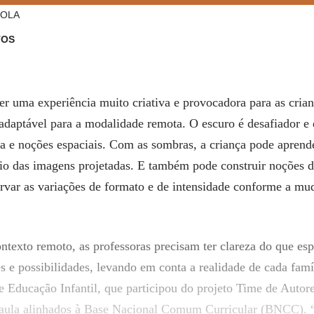
COLA
TOS
r uma experiência muito criativa e provocadora para as cria
adaptável para a modalidade remota. O escuro é desafiador e 
a e noções espaciais. Com as sombras, a criança pode aprende
io das imagens projetadas. E também pode construir noções 
ervar as variações de formato e de intensidade conforme a mu
ontexto remoto, as professoras precisam ter
clareza do que esp
s e possibilidades, levando em conta a realidade de cada famí
e Educação Infantil, que
participou do projeto Time de Auto
aula alinhados à Base Nacional Comum Curricular (BNCC).