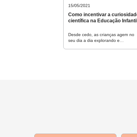
15/05/2021
Materiais:
Lanternas, aparelhos c
Como incentivar a curiosidad
científica na Educação Infanti
recursos para anotação.
Desde cedo, as crianças agem no
Espaço:
Pode ser feita ao ar livr
seu dia a dia explorando e
conhecendo o mundo. O papel da
escola é estimular essa postura e
Na BNCC:
EI03ET03
- Identifi
colocá-la a serviço do
desenvolvimento delas
natureza, seus fenômenos, sua c
EI01ET02
- Explorar relações de
com o mundo físico.
EI02ET02
- Observar, relatar e 
etc.).
EI03ET02
- Observar e descreve