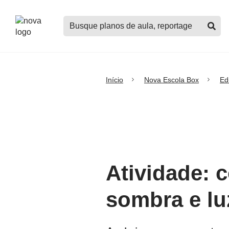
Logo
Buscar
Nova
planos
Escola
de
aula,
notícias,
cursos
Início
Nova Escola Box
Ed
e
mais
Atividade: 
sombra e lu