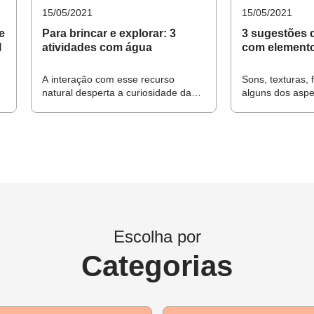
os conteúdos
15/05/2021
15/05/2021
elulares, velas e outros objetos que emitem luz, lápis, folhas
e
Para brincar e explorar: 3
3 sugestões 
l
atividades com água
com elemento
FAÇA LOGIN AQUI
A interação com esse recurso
Sons, texturas,
e ou dentro de casa.
natural desperta a curiosidade das
alguns dos asp
crianças, permite que vivenciem
ajudar a crianç
sensações diversas e estimula
potencial observ
car e selecionar fontes de informações, para responder a ques
muitas reflexões
capacidade de f
onservação.
 causa e efeito (transbordar, tingir, misturar, mover e remover
Escolha por
descrever incidentes do cotidiano e fenômenos naturais (luz so
Categorias
r mudanças em diferentes materiais, resultantes de ações sobr