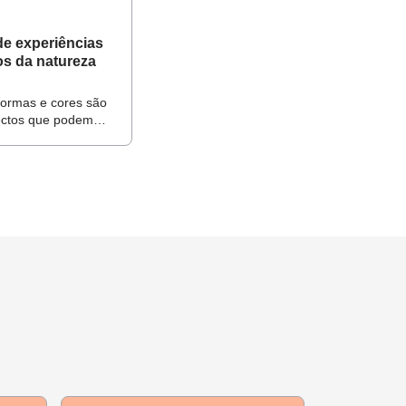
 de papel e outros
de experiências
s da natureza
 formas e cores são
ectos que podem
a a desenvolver o
ador e a refinar a
tões sobre a
azer perguntas
 etc.) na interação
lar, vento, chuva
e eles, em