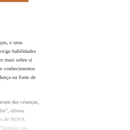
nças, e uma
exige habilidades
r mais sobre si
de conhecimentos
dança na fonte de
eram das crianças,
lia”, afirma
res de NOVA
 “Também são