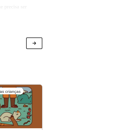
e precisa ser
 desenvolvido pela
ficar a versão
as crianças
Nova
ntro de casa
!
esse todos