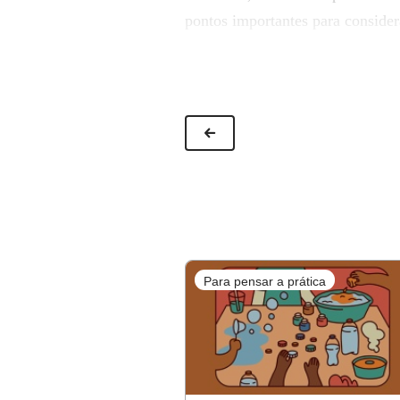
pontos importantes para conside
adaptado e como as atividades se
A seguir, você confere o passo a
professora Sandra Bonotto. Se sua
original da proposta
aqui
.
Para pensar a prática
Estimule a turma a explo
Indicado para:
Crianças pequena