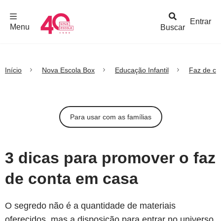
F
c
h
a
r
M
e
n
Logo
e
u
Entrar
Menu
Buscar
Nova
Escola
Início
Nova Escola Box
Educação Infantil
Faz de co
Para usar com as famílias
3 dicas para promover o faz
de conta em casa
O segredo não é a quantidade de materiais
oferecidos, mas a disposição para entrar no universo