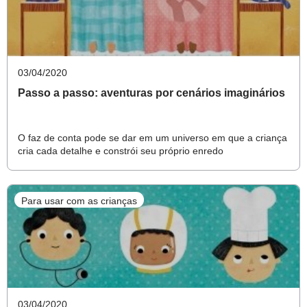
em proposições que estimulem sua imaginação.
Crie propostas interessantes, mas sem dirigir a
brincadeira
03/04/2020
Passo a passo: aventuras por cenários imaginários
Uma estratégia muito utilizada nas escolas é preparar
cantinhos para as crianças explorarem e criarem
O faz de conta pode se dar em um universo em que a criança
livremente. “Caixas com diferentes materiais são um
cria cada detalhe e constrói seu próprio enredo
convite para brincar”, diz Camila Bon, consultora
pedagógica de Educação Infantil.
Para usar com as crianças
Essa seleção e organização pode ser feita como uma
maneira de perceber os interesses das crianças e entender
os significados que elas atribuem para aqueles objetos -
sejam eles brinquedos ou outro tipos de materiais.
03/04/2020