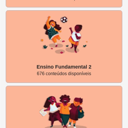
"Muitos elementos podem ser feitos de sucata. É
necessário desidealizar a ideia de utilizar muitos materiais
e deles serem rebuscados. As crianças não precisam de
tudo isso", completa Karina. Um pote de iogurte pode ser
uma torre ou uma panelinha, um galho vira uma varinha
ou uma espada, um tecido se transforma em um circuito
ou um lago na floresta, uma caixa pode se tornar em
Ensino Fundamental 2
tantas coisas…
676 conteúdos disponíveis
Com um olhar diferente, mesmo objetos que têm uma
funcionalidade clara podem se transformar em outros.
“Trabalhar com o que se tem e adaptar. Embaixo da mesa
pode ser uma caverna, o sofá pode ser um trem”, diz
Fátima Herculano Marcolino, diretora pedagógica no