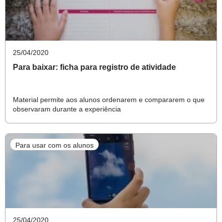
Diante da pandemia do coronavírus, este conteúdo está
aberto para todos os nossos leitores. Outros temas do
25/04/2020
Nova Escola Box
são exclusivos para assinantes, caso
Para baixar: ficha para registro de atividade
queira ler mais e ainda não tenha uma assinatura, clique
no botão abaixo e conheça nossos planos :)
Material permite aos alunos ordenarem e compararem o que
observaram durante a experiência
Quero Assinar!
Para usar com os alunos
25/04/2020