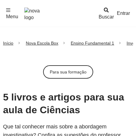
F
c
h
a
r
M
e
n
Logo
e
u
Entrar
Menu
Buscar
Nova
Escola
Início
Nova Escola Box
Ensino Fundamental 1
Inve
Para sua formação
5 livros e artigos para sua
aula de Ciências
Que tal conhecer mais sobre a abordagem
investigativa? Confira as sugestões do professor