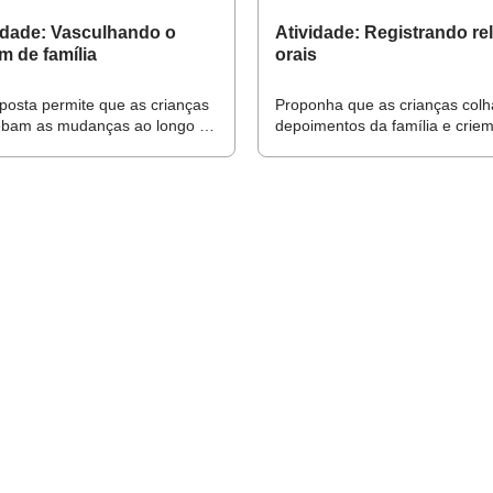
idade: Vasculhando o
Atividade: Registrando re
m de família
orais
posta permite que as crianças
Proponha que as crianças col
ebam as mudanças ao longo do
depoimentos da família e crie
 e incentiva uma troca
material on-line para divulgar a
ficativa em casa
narrativas