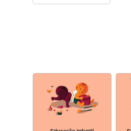
pesquisar como historiadores
Educação Infantil
E