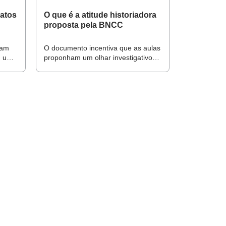
latos
O que é a atitude historiadora
proposta pela BNCC
ham
O documento incentiva que as aulas
m um
proponham um olhar investigativo
s
sobre a realidade