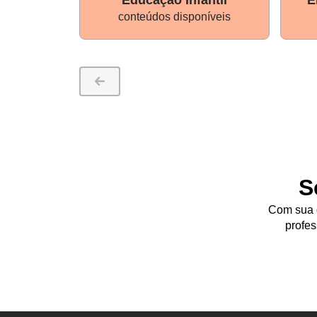
conteúdos disponíveis
S
Com sua d
profes