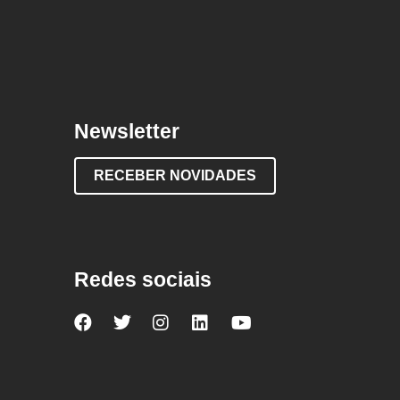
Newsletter
RECEBER NOVIDADES
Redes sociais
Nova
Nova
Nova
Nova
Nova
Escola
Escola
Escola
Escola
Escola
no
no
no
no
no
Facebook
Twitter
Instagram
LinkedIn
YouTube