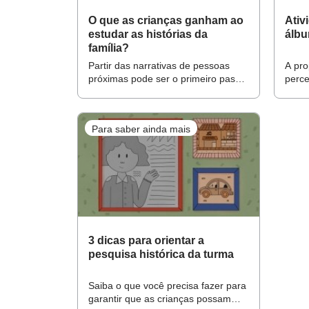
O que as crianças ganham ao
Ativ
estudar as histórias da
álbu
família?
Partir das narrativas de pessoas
A pro
próximas pode ser o primeiro passo
perc
para construção da noção de tempo
tempo
signi
Para saber ainda mais
3 dicas para orientar a
pesquisa histórica da turma
Saiba o que você precisa fazer para
garantir que as crianças possam