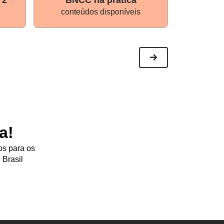
conteúdos disponíveis
conte
a!
os para os
 Brasil