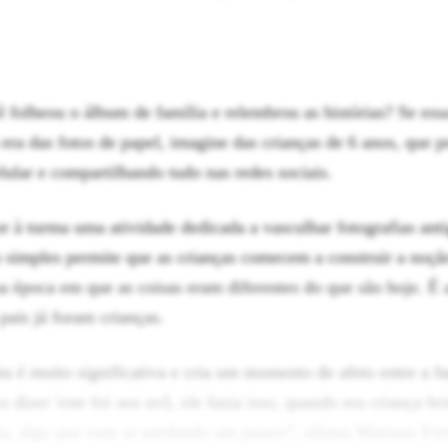
 folheou o álbum de família e relembrou as histórias? Se essa
era das fotos de papel, imagine das crianças de 6 anos, que p
lular e compartilhando tudo nas redes sociais.
or à turma uma atividade dedicada a vasculhar fotografias ant
o simples permite que as crianças comecem a construir a noç
época em que as coisas eram diferentes do que são hoje. É 
ais já foram crianças.
 é muito significativa e cria um momento de afeto entre a fa
a dizer 'este foi seu avô, ele fazia isso, quando era criança br
ria, algo que vem se perdendo um pouco”, afirma Mariana Frei