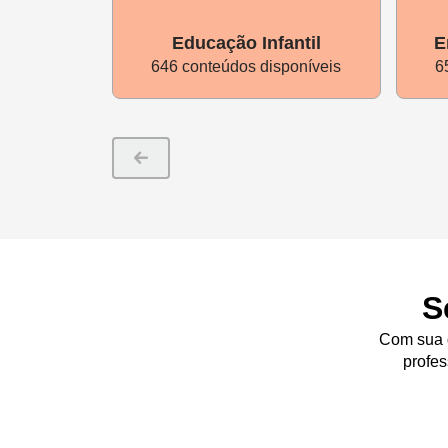
ajudar a escrever, mas é fundame
Educação Infantil
E
orientações à família.
646 conteúdos disponíveis
6
5. Promova o compartilhament
promover a troca de experiências
enviar por WhatsApp ou outro ap
explicando cada desenho e as hist
também pode aproveitar uma dela
diversidade das famílias, que to
S
Com sua d
profes