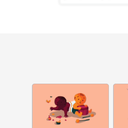
necessário reunir fotos de difere
pesquisar como historiadores
percebam as mudanças ao decorre
trás daqueles registros, pergunt
e tracem comparações com a reali
atuais, pergunte quais diferenças
PONTO DE ATENÇÃO:
Caso 
adaptado para registros digitais.
4. Proponha a criação de um á
atenção ou focar em uma pessoa d
podem instigar a que ela se atent
história que ouviu. Além de dese
complementar o álbum, proponha
PONTO DE ATENÇÃO:
Por es