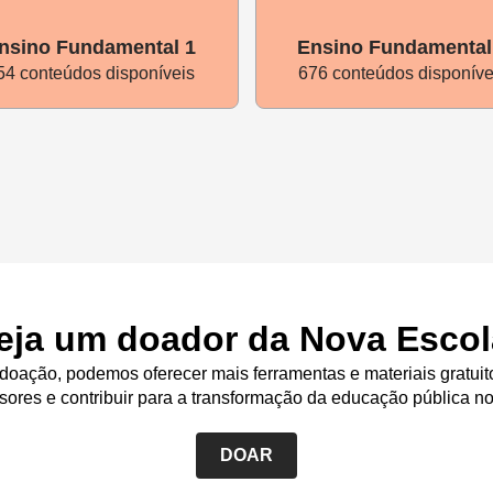
ntal que incentivem a escrita espontânea. Lembre-se de ressal
nsino Fundamental 1
Ensino Fundamental
54 conteúdos disponíveis
676 conteúdos disponíve
o dos álbuns:
Uma proposta interessante para manter o conta
 é pedir que as crianças compartilhem o álbum que produzira
licativo uma foto do material com um áudio (ou até um vídeo
órias que ela descobriu. Se você costuma realizar aula ao vivo
s para a socialização das descobertas. O importante é que os
das têm histórias próprias e nenhuma é mais importante que a 
eja um doador da Nova Escol
oação, podemos oferecer mais ferramentas e materiais gratuit
sores e contribuir para a transformação da educação pública no
DOAR