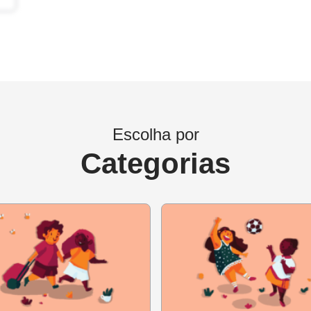
ntes períodos e explique que a variedade é importante para que
r do tempo. Diga aos pais ou responsáveis que conversem sob
em para a criança o que lhe chamou mais a atenção, apontem de
dade atual. Por exemplo: se o aluno repara que as roupas são
 ele notou.
os alunos não tenham acesso a fotografias impressas, este ex
Escolha por
 O importante é garantir que eles revisitem o passado.
Categorias
lbum de desenhos:
O aluno pode escolher os registros que 
a família, por exemplo. O desenho é da criança, mas os pais
e aos detalhes da fotografia utilizada como base ou fazer a cr
nhos, os alunos podem incluir fotos antigas ou fazer colagens
 que as crianças escrevam legendas para cada desenho.
tarem no começo do ciclo de alfabetização, os pais ou respo