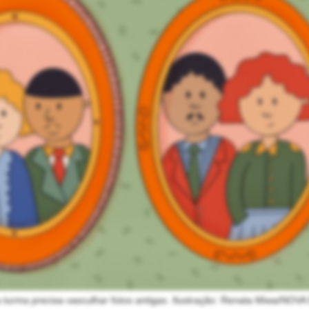
a turma precisa vasculhar fotos antigas. Ilustração: Renata Miwa/NO