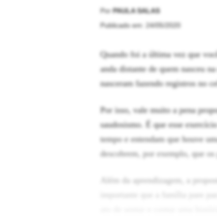
Por
PAULA SALAS
Publicado em: 24/05/2020
Quando foi a última vez que você
anda distante de quem nasceu na 
nasceram fazendo registros no ce
Por isso, vale muito a pena prop
saudosismo. É que esse exercíci
tempo e entendam que houve uma 
descobrem, por exemplo, que os p
Além da aprendizagem, a proposta
importante que a família pare par
ato de sentar e contar uma histó