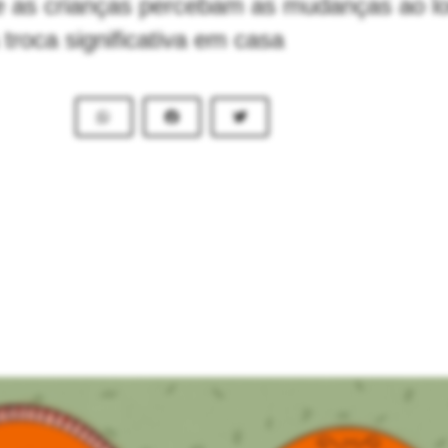
e as crianças percebam as mudanças ao l
troca significativa em casa