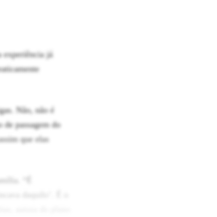
 experiência já
raticamente
igas. Não, não é
ão de passagem do
assim que elas
mília. “É
incava daquilo’. É o
tas, autora do plano