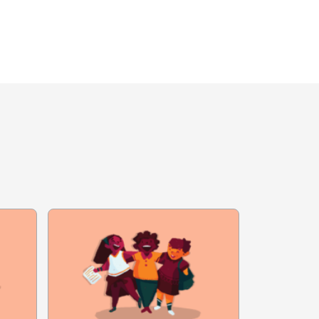
 as crianças
re as histórias por
talhes da fotografia
 diferentes das
ercício pode ser com
mais lhe chamaram a
 e responsáveis
iança relembrar a
. Para
nsáveis podem