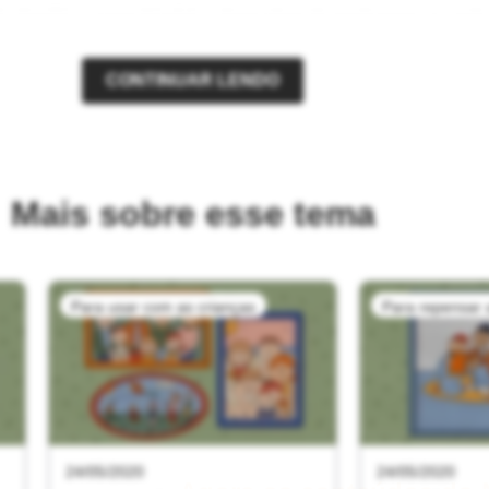
a família e nossa história
e formadora de professores na rede
CONTINUAR LENDO
educadora, confira uma sugestão de como fazer essa atividade 
alunos e famílias. É sempre importante ressaltar que o passo 
ara cada realidade.
Mais sobre esse tema
das crianças; folhas para desenho; lápis (grafite e de cor), gi
Para usar com as crianças
Para repensar a
 de desenho disponíveis.
as histórias da família e da escola e identificar o papel de
Agora os conteúdos do 
 espaços.
Escola Box são gratuitos
24/05/2020
24/05/2020