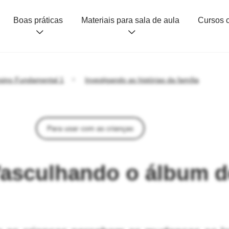
Boas práticas
Materiais para sala de aula
sino Fundamental 1
Investigando as histórias da família
Para usar com as crianças
Vasculhando o álbum d