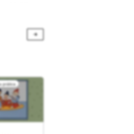
 municipal de
a distância e as
a passo é um ponto
z de cera, canetas
 prática
sempenhado por
Nova
!