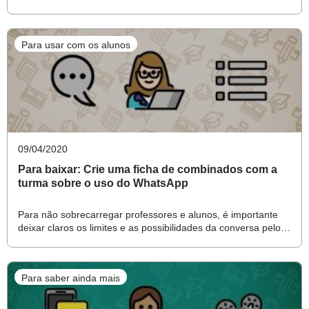
uso qualificado e ético das diversas ferramentas
a história de como nos comunicamos
existentes.”, diz um trecho do documento.
Para usar com os alunos
Competência Geral 5 da BNCC
"Compreender, utilizar e criar tecnologias digitais de
informação e comunicação de forma crítica, significativa,
09/04/2020
reflexiva e ética nas diversas práticas sociais (incluindo
Para baixar: Crie uma ficha de combinados com a
as escolares) para se comunicar, acessar e disseminar
turma sobre o uso do WhatsApp
informações, produzir conhecimentos, resolver problemas
e exercer protagonismo e autoria na vida pessoal e
Para não sobrecarregar professores e alunos, é importante
deixar claros os limites e as possibilidades da conversa pelo
coletiva."
Saiba mais sobre ela aqui
.
aplicativo
Para saber ainda mais
E assim, com combinados bem estabelecidos, é possível
dar início ao trabalho. Para os anos iniciais do Ensino