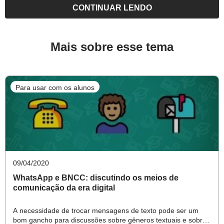
ajudando o tempo inteiro”, conta o educador.
CONTINUAR LENDO
Cultura digital: uma competência da BNCC
Mais sobre esse tema
A própria experiência de usar o aplicativo de maneira
orientada pode ser pedagógica. O professor Gilson conta
Para usar com os alunos
que, quando o grupo foi criado, as crianças provocavam
brincadeiras, ofensas e postavam indiscriminadamente.
“Mas, com muita conversa e fazendo combinados, elas
amadureceram e mudaram de atitude”, afirma.
09/04/2020
Esse tipo de aprendizagem encontra respaldo na BNCC:
WhatsApp e BNCC: discutindo os meios de
“Essa competência [de cultura digital] reconhece o papel
comunicação da era digital
fundamental da tecnologia e estabelece que o estudante
deve dominar o universo digital, sendo capaz de fazer um
A necessidade de trocar mensagens de texto pode ser um
bom gancho para discussões sobre gêneros textuais e sobre