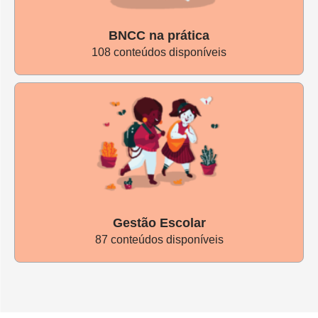
BNCC na prática
108 conteúdos disponíveis
Diante da pandemia do coronavírus, esse conteúdo está
aberto para todos os nossos leitores. Outros temas do
Nova Escola Box
são exclusivos para assinantes, caso
queira ler mais e ainda não tenha uma assinatura, clique
no botão abaixo e conheça nossos planos :)
Gestão Escolar
87 conteúdos disponíveis
Quero Assinar!