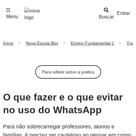
F
c
h
a
r
M
e
n
Logo
e
u
Entrar
Menu
Buscar
Nova
Escola
Início
Nova Escola Box
Ensino Fundamental 1
Tran
Para refletir sobre a prática
O que fazer e o que evitar
no uso do WhatsApp
Para não sobrecarregar professores, alunos e
famílias, é preciso ser cauteloso ao pensar em como