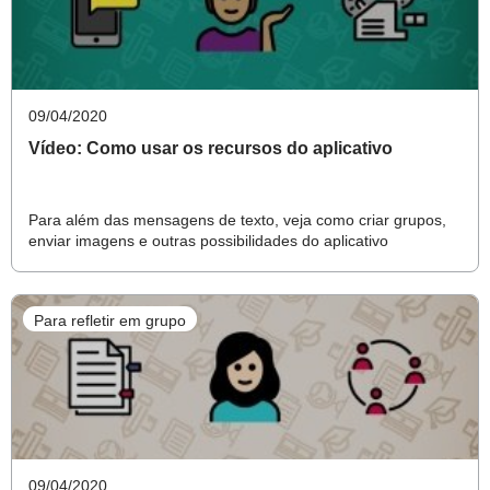
Fundamental, comece utilizando vídeos e áudios para
conversar com as crianças e manter o vínculo com elas.
“O professor pode, por exemplo, pedir para os alunos
09/04/2020
gravarem o que estão fazendo, contarem como estão",
Vídeo: Como usar os recursos do aplicativo
sugere Anna Penido.
Para além das mensagens de texto, veja como criar grupos,
A realização de atividades também pode passar pelo
enviar imagens e outras possibilidades do aplicativo
aplicativo. "Pode-se colocar uma pequena situação-
problema e pedir que resolvam juntos ou sugerir que
plantem um feijãozinho e reportem no grupo com
Para refletir em grupo
imagens”, sugere Anna Penido, diretora do Instituto
Inspirare.
Envolvendo as famílias
09/04/2020