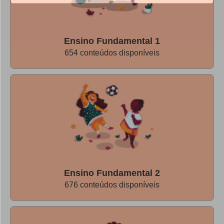
aqueles que não retornaram.
Nas próximas vezes…
Outra possibilidade é
Ensino Fundamental 1
desenvolver um projeto de aluno tutor. Ainda não
654 conteúdos disponíveis
sabemos como se dará o retorno, é possível que
continuemos com aula remotas por um tempo ou de
forma híbrida. Neste caso, aqueles alunos que não se
adaptaram ao ensino remoto podem aprender com os
alunos que possuem mais habilidades e assim, haver
uma troca entre os pares e aprendizado para todos.
Respeitar o tempo de cada um
Ensino Fundamental 2
676 conteúdos disponíveis
“Nem sempre dá certo buscar, tentar contato com os
alunos que evadem. É preciso também aceitar que nem