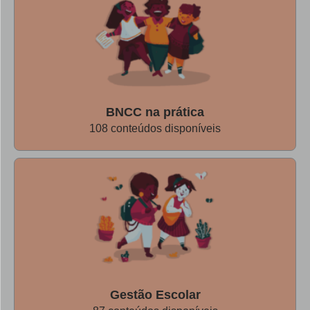
tudo está ao nosso alcance e respeitar o tempo de cada
estudante.”
Respeitar o tempo de cada um, entender que nem todos
possuem as mesmas habilidades ou possibilidades no uso
das ferramentas para aulas remotas, ter empatia uns pelos
BNCC na prática
outros, são competências socioemocionais que tanto
108 conteúdos disponíveis
falamos quando lembramos da Base Nacional Comum
Curricular (BNCC) e que, nesse momento, temos a
oportunidade de desenvolver de forma muito produtiva.
Nas próximas vezes…
Nem tudo está ao nosso alcance,
mas pode estar ao alcance de pessoas muito próximas.
Vimos neste período de pandemia uma grande rede de
auxílio e troca se formando entre diversos setores que
Gestão Escolar
deve ser aproveitado por todos. Esse apoio é importante e