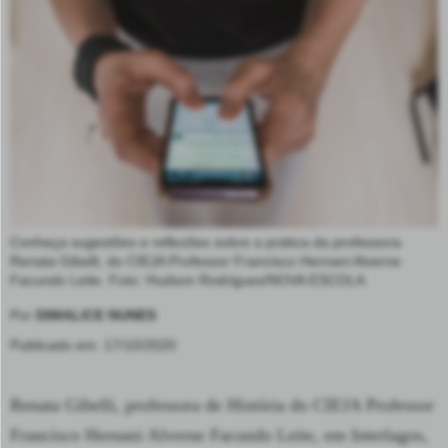
Conheça sugestões e reflexões sobre a prática da professora
Renata Gibelli, do CIEJA Professor Francisco Hernani Alverne
Facundo Leite. Foto: Hudson Rodrigues/NOVA ESCOLA
Por
DIMALICE NUNES
Publicado em: 17/10/2020
Renata Gibelli
, professora de História do
CIEJA Professor
Francisco Hernani Alverne Facundo Leite
, em Interlagos,