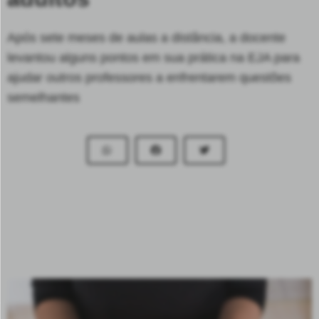
Após sete meses de aulas a distância, a docente
levantou alguns pontos em sua prática na EJA para
ajudar outros professores a enfrentarem questões
semelhantes