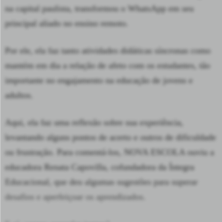
na capital paulista, transformou o WhatsApp em seu
principal aliado no ensino remoto.
Por ele, ela faz tanto atividades didáticas síncronas como
mantém em dia a relação de afeto com os estudantes, tão
importante no engajamento na educação de jovens e
adultos.
Aqui, ela faz uma reflexão sobre sua experiência,
levantando alguns pontos de acerto e outros de dificuldade
ou frustração. Para comentá-los, NOVA ESCOLA ouviu a
educadora
Renata Capovilla
, cofundadora da Íntegra
Educacional, que deu algumas
sugestões para superar
desafios e aperfeiçoar os aprendizados.