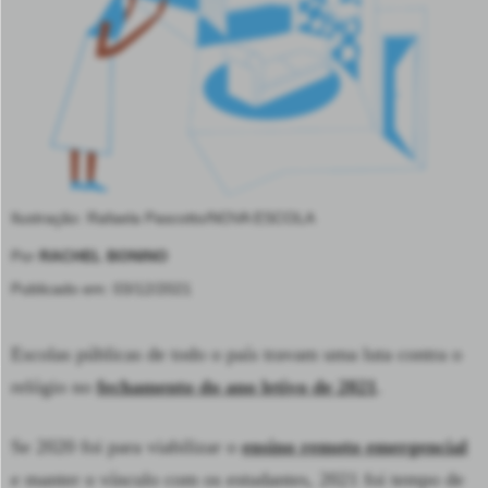
Ilustração: Rafaela Pascotto/NOVA ESCOLA
Por
RACHEL BONINO
Publicado em: 03/12/2021
Escolas públicas de todo o país travam uma luta contra o
relógio no
fechamento do ano letivo de 2021
.
Se 2020 foi para viabilizar o
ensino remoto emergencial
e manter o vínculo com os estudantes, 2021 foi tempo de