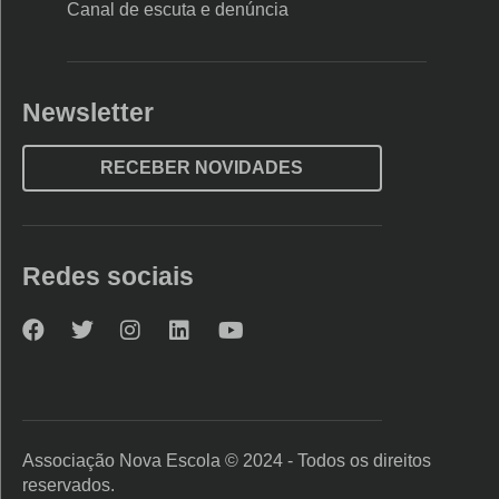
Canal de escuta e denúncia
Newsletter
RECEBER NOVIDADES
Redes sociais
Nova
Nova
Nova
Nova
Nova
Escola
Escola
Escola
Escola
Escola
no
no
no
no
no
Facebook
Twitter
Instagram
LinkedIn
YouTube
Associação Nova Escola © 2024 - Todos os direitos
reservados.