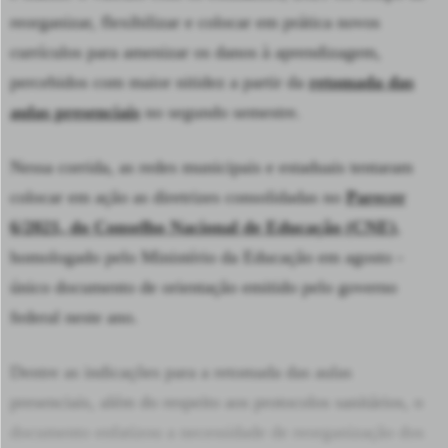
reorganizar, flexibilizar e colocar em prática novos
currículos para amenizar os danos à aprendizagem,
percebidos com maior nitidez a partir da
retomada das
aulas presenciais
no segundo semestre.
Nessa corrida, as redes municipais e estaduais tentaram
colocar em ação as diretrizes consolidadas no
Parecer
6/2021, do Conselho Nacional de Educação (CNE)
,
homologado pelo Ministério da Educação em agosto -
único documento de orientação emitido pelo governo
federal neste ano.
Dentre as indicações para a retomada das aulas
presenciais, além do respeito aos protocolos sanitários, o
documento enfatizou a necessidade de reorganização dos