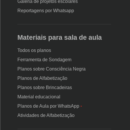
Galeria de projetos escolares
assistencial para apoiar a busca ativa contínua.
Reportagens por Whatsapp
Para Mozart, o momento pode ser oportuno ainda para
reforçar
programas de colaboração entre redes
, com
Materiais para sala de aula
trocas entre União, estados e municípios. “Apesar das
realidades variadas das escolas, o reordenamento escolar
Todos os planos
será constante, exigindo planejamento e foco.”
Ferramenta de Sondagem
Planos sobre Consciência Negra
Planos de Alfabetização
Planos sobre Brincadeiras
Material educacional
Planos de Aula por WhatsApp
•
Atividades de Alfabetização