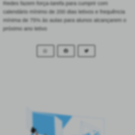
Redes fazem força-tarefa para cumprir com
calendário mínimo de 200 dias letivos e frequência
mínima de 75% às aulas para alunos alcançarem o
próximo ano letivo