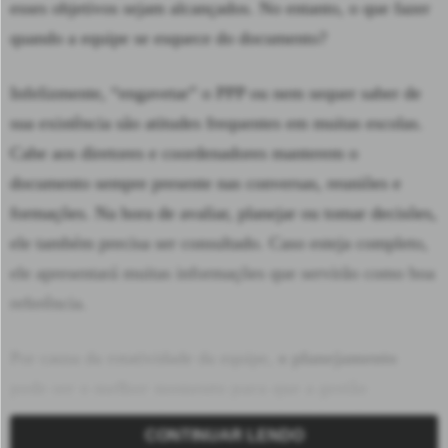
esses objetivos sejam alcançados. No entanto, o que fazer
quando a equipe se esquece do documento?
Infelizmente, “engavetar” o PPP ou nem sequer saber de
sua existência são atitudes frequentes em muitas escolas.
Cabe aos diretores e coordenadores manterem o
documento sempre presente nas conversas, reuniões e
formações. Na hora de avaliar, planejar ou tomar decisões,
ele também precisa ser consultado. Caso esteja completo,
ele apresentará muitas informações que servirão como boa
referência.
Por causa da rotatividade da equipe,
o planejamento
pode ser o melhor momento para que a gestão
(re)apresente o projeto político-pedagógico.
Conforme
CONTINUAR LENDO