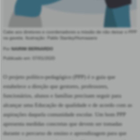
Cabe aos diretores e coordenadores a missão de não deixar o PPP
na gaveta. Ilustração: Pablo Stanley/Humaaans
Por
NAIRIM BERNARDO
Publicado em: 07/01/2020
O projeto político-pedagógico (PPP) é o guia que
estabelece a direção que gestores, professores,
funcionários, alunos e famílias precisam seguir para
alcançar uma Educação de qualidade e de acordo com as
aspirações daquela comunidade escolar. Um bom PPP
apresenta medidas concretas que devem ser tomadas
durante o percurso de ensino e aprendizagem para que