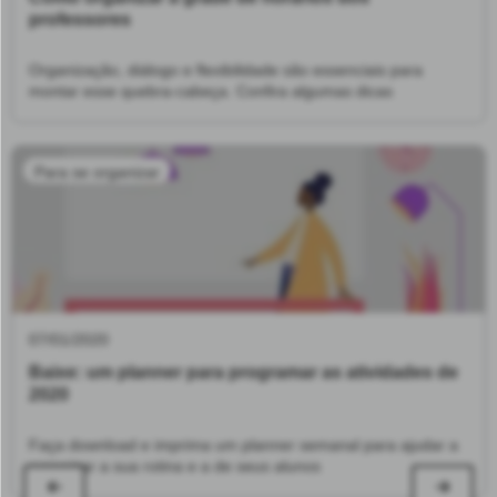
professores
com todos) o que foi levantado e será encaminhado
para reuniões e formações posteriores.
“Eu acredito que
Organização, diálogo e flexibilidade são essenciais para
o planejamento da escola nunca para porque estamos
montar esse quebra-cabeça. Confira algumas dicas
sempre reavaliando e propondo melhorias. O
planejamento não se esgota, ele se qualifica”, comenta
Para se organizar
Muriele.
07/01/2020
Baixe: um planner para programar as atividades de
2020
Faça download e imprima um planner semanal para ajudar a
organizar a sua rotina e a de seus alunos