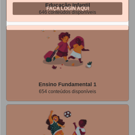
Educação Infantil
646 conteúdos disponíveis
Ensino Fundamental 1
654 conteúdos disponíveis