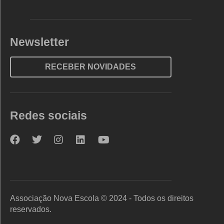
Newsletter
RECEBER NOVIDADES
Redes sociais
Nova
Nova
Nova
Nova
Nova
Escola
Escola
Escola
Escola
Escola
no
no
no
no
no
Facebook
Twitter
Instagram
LinkedIn
YouTube
Associação Nova Escola © 2024 - Todos os direitos
reservados.