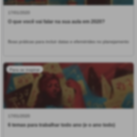
17/01/2020
O que você vai falar na sua aula em 2020?
Boas práticas para incluir datas e efemérides no planejamento
Para se inspirar
17/01/2020
6 temas para trabalhar todo ano (e o ano todo)