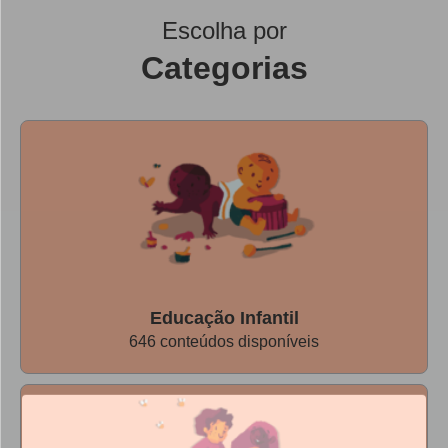
Escolha por
Categorias
Educação Infantil
646 conteúdos disponíveis
Agora os conteúdos do Nova