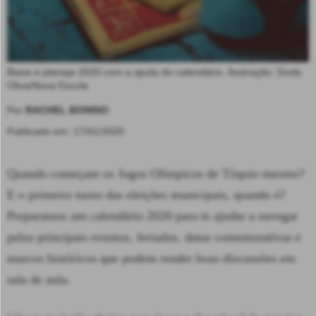
Baixe e planeje 2020 com a ajuda do calendário. Ilustração: Duda
Oliva/Nova Escola
Por
RACHEL BONINO
Publicado em: 17/01/2020
Quando começam os Jogos Olímpicos de Tóquio mesmo?
E o primeiro turno das eleições municipais, quando é?
Preparamos um calendário 2020 para te ajudar a navegar
pelos principais eventos, feriados, datas comemorativas e
marcos históricos que podem render boas discussões em
sala de aula.