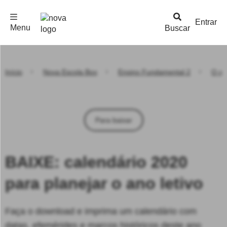
F
c
h
a
r
M
e
n
Logo
e
u
Entrar
Menu
Buscar
Nova
Escola
Início
Nova Escola Box
Ensino Fundamental 2
O qu
Para baixar
BAIXE: calendário 2020
para planejar o ano letivo
Faça o download e imprima um calendário com
datas, efemérides e marcos históricos deste ano