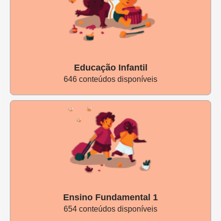
um presente de NOVA ESCOLA. Outras caixas de
Nova
Escola Box
são exclusivas para assinantes. Caso queira ler
mais e ainda não tenha uma assinatura, clique no botão
abaixo e conheça nossas ofertas
:)
Educação Infantil
646 conteúdos disponíveis
QUERO ASSINAR!
Ensino Fundamental 1
654 conteúdos disponíveis