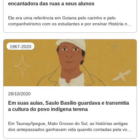
encantadora das ruas a seus alunos
diz a irmã, Márcia -- com acento. Sim, ambas têm o
mesmo nome. “A única explicação do meu pai é que,
Ele era uma referência em Goiana pelo carinho e pelo
chegando ao cartório, foi o único nome de que ele
companheirismo com os estudantes e por ensinar História nas
avenidas, praças e igrejas centenárias da cidade
lembrou”, conta. A escola ficava longe, então iam todos
caminhando, quarenta minutos por dia, sob sol ou sob
1967-2020
chuva. Os quatro se formaram professores. Mas as duas
Marcias é que seguiram o caminho da Educação Infantil.
28/10/2020
Este conteúdo está aberto para todos os educadores como
Em suas aulas, Saulo Basílio guardava e transmitia
a cultura do povo indígena terena
um presente de NOVA ESCOLA. Outras caixas do
Nova
Escola Box
são exclusivas para assinantes. Caso queira ler
Em Taunay/Ipegue, Mato Grosso do Sul, as histórias antigas
dos antepassados ganhavam vida quando contadas pela voz
mais e ainda não tenha uma assinatura, clique no botão
doce e serena do professor