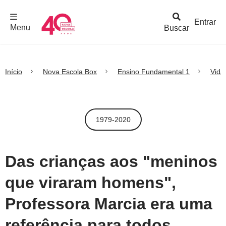
F
c
h
a
r
M
e
n
Logo
e
u
Entrar
Menu
Buscar
Nova
Escola
Início
Nova Escola Box
Ensino Fundamental 1
Vida
1979-2020
Das crianças aos "meninos
que viraram homens",
Professora Marcia era uma
referência para todos