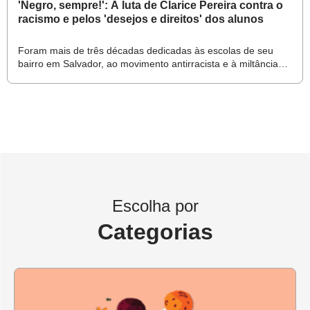
15/10 - “Gosto do que faço, amo meus alunos”: a paixão
'Negro, sempre!': A luta de Clarice Pereira contra o
racismo e pelos 'desejos e direitos' dos alunos
da professora Maria Aparecida pela escola
14/10 - Em suas aulas, Saulo Basílio guardava e
Foram mais de três décadas dedicadas às escolas de seu
bairro em Salvador, ao movimento antirracista e à miltância
transmitia a cultura do povo indígena terena
política e sindical
08/10 - Aguinaldo Marinho, o professor que levava a
alma encantadora das ruas a seus alunos
Créditos deste Box
Reportagem: Willian Vieira
Escolha por
Produção: Marcelo Valadares
Edição: Miguel Martins e Pedro Annunciato
Categorias
Este conteúdo está aberto para todos os educadores como