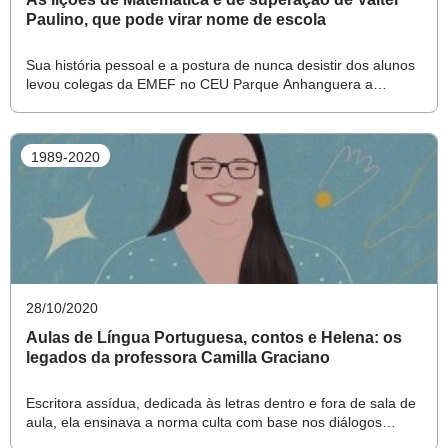
mensagem ou ligava pedindo conselho.”
Paulino, que pode virar nome de escola
Sua história pessoal e a postura de nunca desistir dos alunos
Quando a pandemia chegou e as aulas viraram remotas,
levou colegas da EMEF no CEU Parque Anhanguera a
Marcia sofreu. “Ela, que nunca tirou uma licença na vida,
pedirem que a unidade seja batizada em homenagem ao
docente
nenhum afastamento, pra quem a escola era tudo, foi
1989-2020
difícil. Aquelas crianças eram a vida dela.” À irmã, às
amigas, em mensagens e ligações, dizia o mesmo: “Ai
meu Deus, que saudade de abraçar minhas crianças, de
ficar pertinho.”
“Acredito que cada um tem um dom. O dela era amar e
28/10/2020
ensinar aquelas crianças pequenas”, diz a irmã. “Era a
Aulas de Língua Portuguesa, contos e Helena: os
legados da professora Camilla Graciano
vocação dela.” E foi o que ela fez a vida toda, desde que
saiu da adolescência até julho deste ano, quando foi para o
Escritora assídua, dedicada às letras dentro e fora de sala de
aula, ela ensinava a norma culta com base nos diálogos
hospital com sintomas de covid-19. Marcia morreu dia 19,
cotidianos de seus alunos