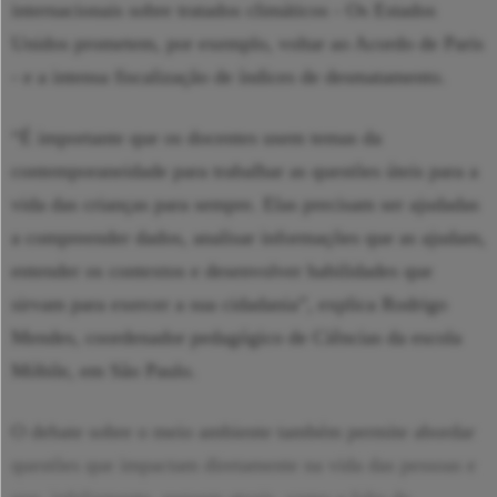
internacionais sobre tratados climáticos - Os Estados
Unidos prometem, por exemplo, voltar ao Acordo de Paris
- e a intensa fiscalização de índices de desmatamento.
“É importante que os docentes usem temas da
contemporaneidade para trabalhar as questões úteis para a
vida das crianças para sempre. Elas precisam ser ajudadas
a compreender dados, analisar informações que as ajudam,
entender os contextos e desenvolver habilidades que
sirvam para exercer a sua cidadania”, explica Rodrigo
Mendes, coordenador pedagógico de Ciências da escola
Móbile, em São Paulo.
O debate sobre o meio ambiente também permite abordar
questões que impactam diretamente na vida das pessoas e