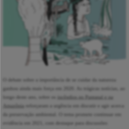
O debate sobre a importância de se cuidar da natureza
ganhou ainda mais força em 2020. As trágicas notícias, ao
longo deste ano, sobre os
incêndios no Pantanal e na
Amazônia
reforçaram a urgência em discutir e agir acerca
da preservação ambiental. O tema promete continuar em
evidência em 2021, com destaque para discussões