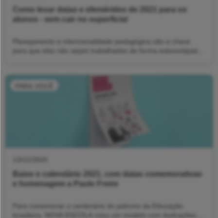
PRESERVAÇÃO DO MEIO AMBIENTE
Como levar datas e efemérides de 2021 para os
alunos - sem cair no superficial
Planejamento e intencionalidade pedagógica são a chave
para que elas não sejam trabalhadas de forma estereotipada
ou desconectada do currículo escolar
PARA VOCÊ
- 3 de março
Dia Mundial da Vida Selvagem (a data celebra a grande
diversidade de animais e plantas selvagens existentes no
13/12/2020
planeta)
Baixe o calendário 2021, com datas comemorativas
e homenagem a Paulo Freire
- 21 de março
Dia Mundial da Floresta
Para comemorar o centenário do patrono da Educação
brasileira, NOVA ESCOLA criou um modelo com ilustrações