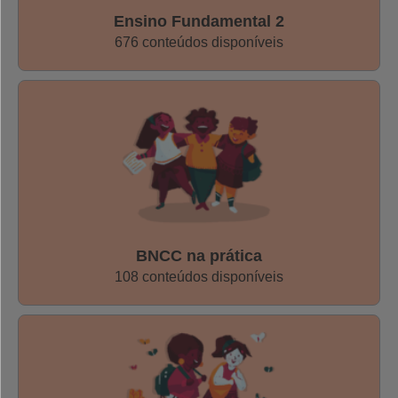
Ensino Fundamental 2
- No Ensino Fundamental 1
676 conteúdos disponíveis
3º ano, em Geografia
EF03GE09 -
Investigar os usos dos recursos
naturais, com destaque para os usos da água em
atividades cotidianas (alimentação, higiene,
cultivo de plantas etc.), e discutir os problemas
ambientais provocados por esses usos.
BNCC na prática
108 conteúdos disponíveis
5º ano, Ciências
EF05CI04 -
Identificar os principais usos da água
e de outros materiais nas atividades cotidianas