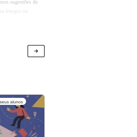
mos sugestões de
na íntegra ou
anejamento
seus alunos
Nova
!