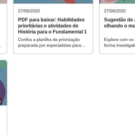
Faça seu login ou cadastro no site e ac
ão para abordar a Educação Integral
os conteúdos
27/06/2020
27/06/2020
s sobre Educação Integral
PDF para baixar: Habilidades
Sugestão de 
 Ajude os professores a priorizarem na área de Linguagens
prioritárias e atividades de
olhando o mu
FAÇA LOGIN AQUI
História para o Fundamental 1
 aula real com a equipe docente
Confira a planilha de priorização
Explore com os 
ma reunião de planejamento
preparada por especialistas para
forma investigati
guiar o seu replanejamento de 2020
espaços ocupad
lia Dialógica em prol da aprendizagem
ação entre pares
 diretores do Ensino Fundamental 1
equência de atividades com foco na priorização curricular co
 e a utilização de metodologias ativas.
ens