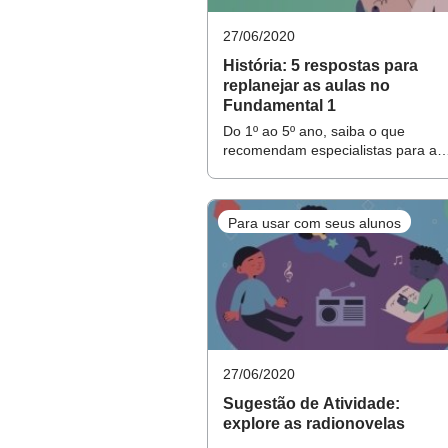
- 3º Roteiro do gestor: conduza uma reuni
27/06/2020
- 4º Roteiro do gestor: aprofunde as noçõe
História: 5 respostas para
[VOCÊ ESTÁ AQUI] - 5º Roteiro do gestor:
replanejar as aulas no
Fundamental 1
- 6º Roteiro do gestor: Como analisar uma
Do 1º ao 5º ano, saiba o que
- 7º Roteiro do gestor: como organizar u
recomendam especialistas para a
realização de um replanejamento
- 8º Roteiro do gestor: como usar a Tertú
efetivo no componente curricular
- 9º Roteiro do gestor: atividade de observ
Para usar com seus alunos
Indicado para:
Coordenadores e
Objetivo da reunião:
Produzir s
pressupostos da educação integral
27/06/2020
Sugestão de Atividade:
Área de conhecimento:
Linguag
explore as radionovelas