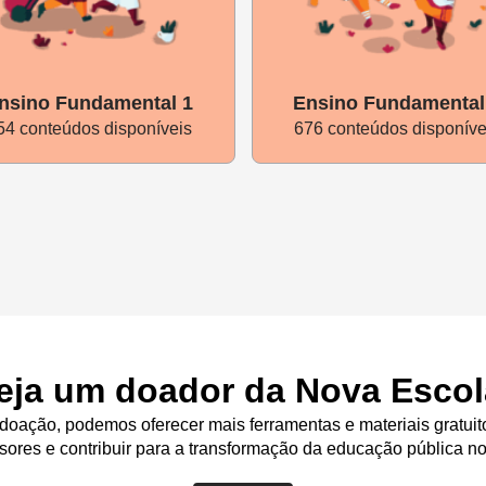
ver o início desse trabalho, dispare convite para toda a equi
ens ou de outra forma que seja usual entre vocês.
nsino Fundamental 1
Ensino Fundamental
54 conteúdos disponíveis
676 conteúdos disponíve
isponibilize os arquivos de priorização curricular e o Mapa 
s no componente curricular de Língua Portuguesa. Releiam as 
petências dos componentes curriculares de língua portuguesa,
 final do encontro pedagógico:
Acrescente a seguinte questã
passado
:
Há algum ponto específico que tenha sido trabalha
eja um doador da Nova Escol
o para você?
oação, podemos oferecer mais ferramentas e materiais gratuit
sores e contribuir para a transformação da educação pública no