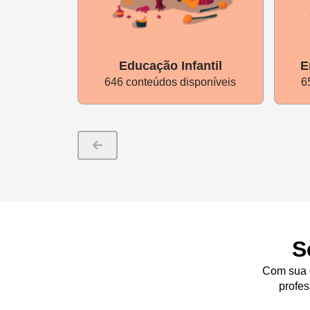
Antes da reunião
1. Prepare o convite:
Para promo
por e-mail, aplicativo de mensag
Educação Infantil
E
646 conteúdos disponíveis
6
2. Indique as leituras prévias:
D
leiam as habilidades priorizada
da área de conhecimento e as com
educação física.
3.P
repare uma avaliação para o
avaliação já sugerido no
Roteiro
S
hoje e que não tenha ficado clar
Com sua d
Durante a reunião
profes