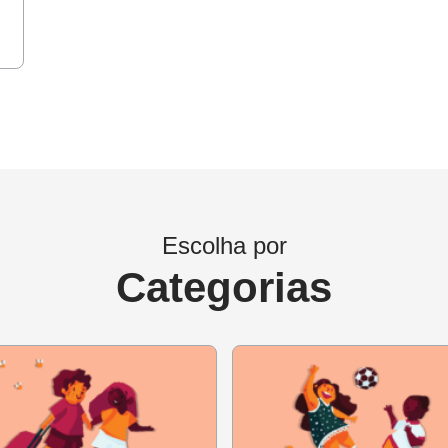
ona (Zoom, Microsoft Teams, Skype)
s de trabalho
essões que poucos sabem o que significam”,
do site da NOV
Escolha por
Categorias
árias da BNCC e atividades de Língua Portuguesa
stituto Reúna