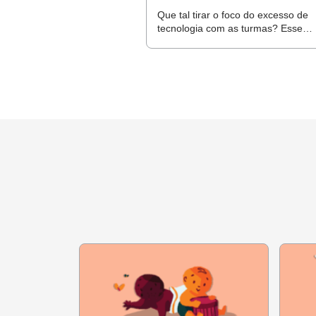
Duração da reunião:
2 horas.
Que tal tirar o foco do excesso de
tecnologia com as turmas? Esse
plano pode ser usado em diversos
Ferramentas:
contextos e trabalha muito a
criatividade
- Plataforma de interação síncr
- Whatsapp para criação de grupo
Leituras para os gestores:
-
Texto “Discurso vazio: as expr
Leitura para os professores:
-
Tabela com habilidades priorit
-
Mapas de Foco da BNCC, do In
PASSO A PASSO