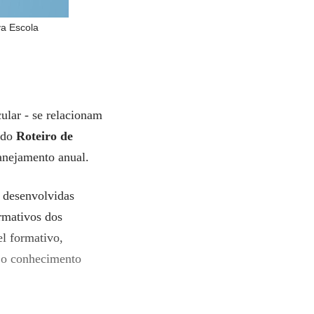
va Escola
ular - se relacionam
l do
Roteiro de
lanejamento anual.
 desenvolvidas
ormativos dos
l formativo,
o o conhecimento