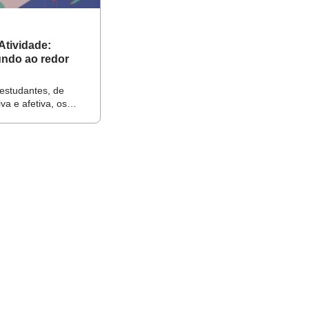
esse todos
Atividade:
ndo ao redor
estudantes, de
va e afetiva, os
os por cada um
nsiderando os